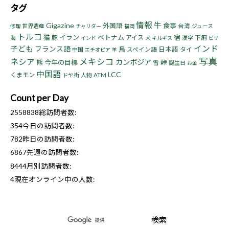
タグ
情報
牛
Gigazine
食事
外国語
世界遺産
台湾
ジュース
修理
チャリダー
福岡
トルコ
猫
イラン
ベトナム
宿
豚
アイス
下痢
海
漢字
インド
犬
キルギス
ビザ
インド
子ども
フランス語
鳥
日本語
タイ
中国
スペイン語
エチオピア
羊
写真
ネシア
メキシコ
カンボジア
熊
今年の目標
峠
雪
誕生日
お金
中国語
LCC
くまモン
ドヤ街
人物
ATM
Count per Day
2558838
総訪問者数:
354
今日の訪問者数:
782
昨日の訪問者数:
6867
先週の訪問者数:
8444
月別訪問者数:
4
現在オンライン中の人数: