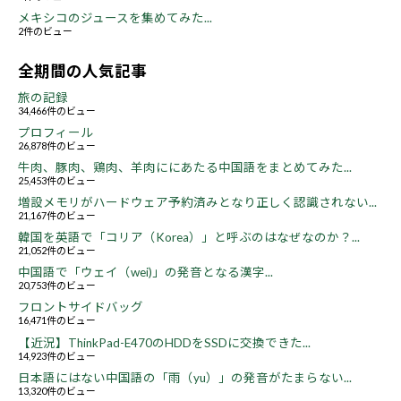
メキシコのジュースを集めてみた...
2件のビュー
全期間の人気記事
旅の記録
34,466件のビュー
プロフィール
26,878件のビュー
牛肉、豚肉、鶏肉、羊肉ににあたる中国語をまとめてみた...
25,453件のビュー
増設メモリがハードウェア予約済みとなり正しく認識されない...
21,167件のビュー
韓国を英語で「コリア（Korea）」と呼ぶのはなぜなのか？...
21,052件のビュー
中国語で「ウェイ（wei)」の発音となる漢字...
20,753件のビュー
フロントサイドバッグ
16,471件のビュー
【近況】ThinkPad-E470のHDDをSSDに交換できた...
14,923件のビュー
日本語にはない中国語の「雨（yu）」の発音がたまらない...
13,320件のビュー