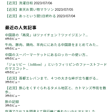
【近況】洗濯日和
2023/07/06
【近況】楽天お買い物マラソン
2023/07/05
【近況】あっという間1日終わる
2023/07/04
最近の人気記事
中国語の「再見」はツァイチェン？ツァイジエン？...
4件のビュー
牛肉、豚肉、鶏肉、羊肉ににあたる中国語をまとめてみた...
4件のビュー
中国のスーパーマーケットにあるロッカーの使い方...
4件のビュー
「ジョリビー（Jollibee）」というフィリピンのファーストフード
のマスコット...
4件のビュー
【近況】首都エレバンまで、４つの大きな峠が立ち塞がる...
3件のビュー
【近況】旅心をくすぐられるタメル地区と、カトマンズ市街を散
歩...
3件のビュー
旅の記録
3件のビュー
空港アクセスを間違えて飛行機に乗れないかヒヤヒヤした...