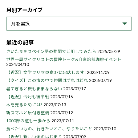
月別アーカイブ
最近の記事
さいたまをスペイン語の動詞で活用してみたら
2025/05/29
世界一周サイクリストの冒険トーク&自家焙煎珈琲イベント
2024/04/10
【近況】文学フリマ東京37に出店します!
2023/11/09
【クイズ】この市の中で仲間はずれはどれ
2023/07/19
暑すぎると旅もままならない
2023/07/17
【近況】今月も後半戦
2023/07/16
本を売るためには?
2023/07/13
新スマホと原付き整備
2023/07/12
1000部の道も一歩から
2023/07/11
食べたいもの、行きたいとこ、やりたいこと
2023/07/10
【近況】新しい週のはじまり
2023/07/09