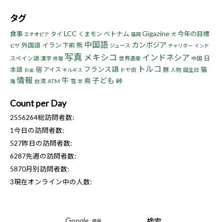
タグ
LCC
Gigazine
食事
ベトナム
今年の目標
タイ
くまモン
エチオピア
福岡
犬
中国語
カンボジア
イラン
熊
外国語
下痢
ジュース
ビザ
チャリダー
インド
写真
メキシコ
インドネシア
日
スペイン語
漢字
世界遺産
中国
修理
トルコ
フランス語
宿
猫
本語
アイス
豚
ドヤ街
人物
誕生日
お金
キルギス
情報
牛
子ども
鳥
峠
海
台湾
ATM
雪
羊
Count per Day
2556264
総訪問者数:
1
今日の訪問者数:
527
昨日の訪問者数:
6287
先週の訪問者数:
5870
月別訪問者数:
3
現在オンライン中の人数: