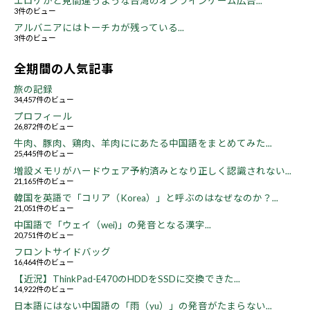
エロゲかと見間違うような台湾のオンラインゲーム広告...
3件のビュー
アルバニアにはトーチカが残っている...
3件のビュー
全期間の人気記事
旅の記録
34,457件のビュー
プロフィール
26,872件のビュー
牛肉、豚肉、鶏肉、羊肉ににあたる中国語をまとめてみた...
25,445件のビュー
増設メモリがハードウェア予約済みとなり正しく認識されない...
21,165件のビュー
韓国を英語で「コリア（Korea）」と呼ぶのはなぜなのか？...
21,051件のビュー
中国語で「ウェイ（wei)」の発音となる漢字...
20,751件のビュー
フロントサイドバッグ
16,464件のビュー
【近況】ThinkPad-E470のHDDをSSDに交換できた...
14,922件のビュー
日本語にはない中国語の「雨（yu）」の発音がたまらない...