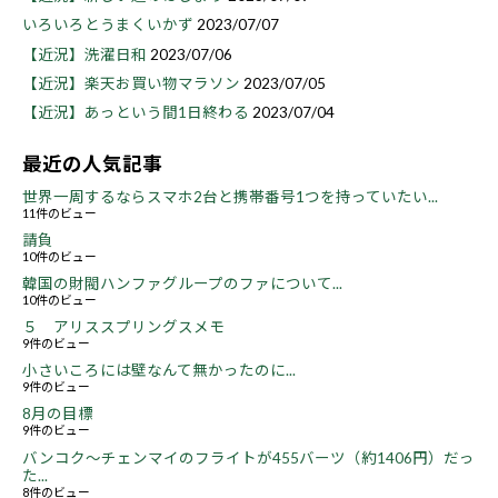
いろいろとうまくいかず
2023/07/07
【近況】洗濯日和
2023/07/06
【近況】楽天お買い物マラソン
2023/07/05
【近況】あっという間1日終わる
2023/07/04
最近の人気記事
世界一周するならスマホ2台と携帯番号1つを持っていたい...
11件のビュー
請負
10件のビュー
韓国の財閥ハンファグループのファについて...
10件のビュー
５ アリススプリングスメモ
9件のビュー
小さいころには壁なんて無かったのに...
9件のビュー
8月の目標
9件のビュー
バンコク～チェンマイのフライトが455バーツ（約1406円）だっ
た...
8件のビュー