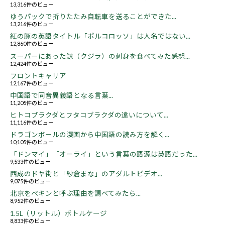
13,316件のビュー
ゆうパックで折りたたみ自転車を送ることができた...
13,216件のビュー
紅の豚の英語タイトル「ポルコロッソ」は人名ではない...
12,860件のビュー
スーパーにあった鯨（クジラ）の刺身を食べてみた感想...
12,424件のビュー
フロントキャリア
12,167件のビュー
中国語で同音異義語となる言葉...
11,205件のビュー
ヒトコブラクダとフタコブラクダの違いについて...
11,116件のビュー
ドラゴンボールの漫画から中国語の読み方を解く...
10,105件のビュー
「ドンマイ」「オーライ」という言葉の語源は英語だった...
9,533件のビュー
西成のドヤ街と「紗倉まな」のアダルトビデオ...
9,075件のビュー
北京をペキンと呼ぶ理由を調べてみたら...
8,952件のビュー
1.5L（リットル）ボトルケージ
8,833件のビュー