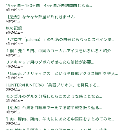
195ヶ国－150ヶ国＝45ヶ国が未訪問国となる...
8件のビュー
【近況】なかなか部屋が片付きません...
6件のビュー
旅の記録
6件のビュー
「パロマ（paloma）」の社名の由来ともなったスペイン語...
4件のビュー
１個１元１５円、中国のローカルアイスをいろいろと紹介...
4件のビュー
リアキャリア用のダボ穴が落ちたら溶接が必要...
4件のビュー
「Googleアナリティクス」という高機能アクセス解析を導入...
4件のビュー
HUNTER×HUNTERの「兵器ブリオン」を発見する...
3件のビュー
モンゴルのゲルを分解したらこのような感じとなる...
3件のビュー
【近況】台湾を自転車で一周する前半戦を振り返る...
3件のビュー
牛肉、豚肉、鶏肉、羊肉ににあたる中国語をまとめてみた...
3件のビュー