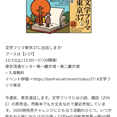
文学フリマ東京37に出店します!
ブースは【J-17】
11/11(土) 12:00〜17:00開催!
東京流通センター第一展示場・第二展示場
✅入場無料
イベント詳細→ https://bunfree.net/event/tokyo37/ #文学フ
リマ東京
今週末、東京遠征します。文学フリマとは小説、雑誌（ZIN
E）の即売会。市販本でも大丈夫なので最近参加していま
す。1000冊完売チャレンジにともなう活動のひとつ。いつか
死ぬから旅に出た (150カ国・13万㎞の自転車世界一周)の個