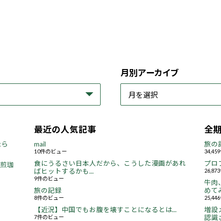
月別アーカイブ
最近の人気記事
全
たら
mail
旅の
10件のビュー
34,4
食にうるさい日本人だから、こうした漫画があれ
プロ
焙煎珈
ばヒットするかも...
26,8
9件のビュー
牛肉
旅の記録
めてみ
8件のビュー
25,4
【近況】中国でもお腹を壊すことになるとは...
増設
7件のビュー
認識さ