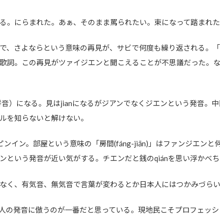
る。にらまれた。あぁ、そのまま罵られたい。束になって踏まれ
う曲で、さよならという意味の再見が、サビで何度も繰り返される。
歌詞。この再見がツァイジエンと聞こえることが不思議だった。
イン（拼音）になる。見はjianになるがジアンでなくジエンという発音
ルを知らないと解けない。
ピンイン。部屋という意味の「房間(fáng-jiān)」はファンジエ
ンという発音が近い気がする。チエンだと銭のqiánを思い浮かべち
なく、有気音、無気音で言葉が変わるとか日本人にはつかみづら
人の発音に倣うのが一番だと思っている。現地民こそプロフェッシ