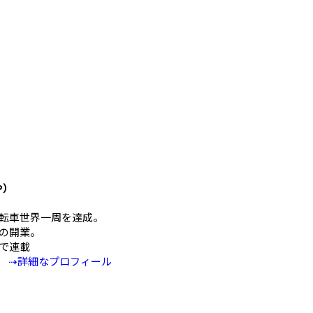
や）
mの自転車世界一周を達成。
の開業。
Eで連載
⇢詳細なプロフィール