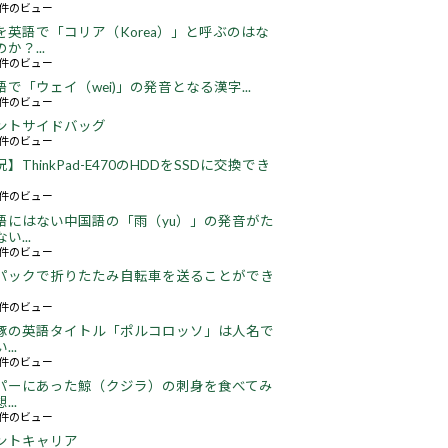
66件のビュー
を英語で「コリア（Korea）」と呼ぶのはな
か？...
51件のビュー
語で「ウェイ（wei)」の発音となる漢字...
51件のビュー
ントサイドバッグ
66件のビュー
】ThinkPad-E470のHDDをSSDに交換でき
22件のビュー
語にはない中国語の「雨（yu）」の発音がた
い...
16件のビュー
パックで折りたたみ自転車を送ることができ
16件のビュー
豚の英語タイトル「ポルコロッソ」は人名で
..
60件のビュー
パーにあった鯨（クジラ）の刺身を食べてみ
..
24件のビュー
ントキャリア