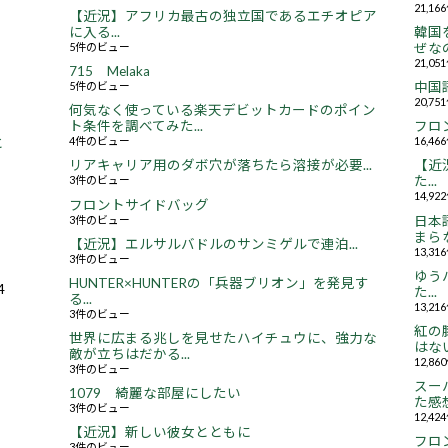
21,1
【近況】アフリカ最古の独立国であるエチオピア
に入る...
韓国
5件のビュー
ぜなの
21,0
715 Melaka
5件のビュー
中国
20,7
何気なく使っている楽天デビットカードのポイン
ト条件を調べてみた...
フロ
4件のビュー
16,4
と
リアキャリア用のダボ穴が落ちたら溶接が必要...
【近況
3件のビュー
た...
14,9
フロントサイドバッグ
3件のビュー
日本
まらな
【近況】エルサルバドルのサンミゲルで連泊...
13,3
3件のビュー
ゆう
HUNTER×HUNTERの「兵器ブリオン」を発見す
4
た...
る...
13,2
3件のビュー
紅の
世界に広まる兆しを見せたハイチュウに、強力な
はない.
敵が立ちはだかる...
12,8
3件のビュー
スー
1079 綺麗な部屋にしたい
た感想.
3件のビュー
12,4
【近況】新しい彼女とともに
フロ
3件のビュー