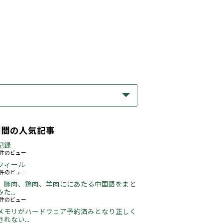
期間の人気記事
記録
59件のビュー
フィール
73件のビュー
、豚肉、鶏肉、羊肉ににあたる中国語をまと
た...
46件のビュー
メモリがハードウェア予約済みとなり正しく
れない...