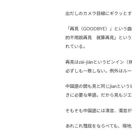
出だしのカメラ目線にギクッとす
「再見（GOODBYE）」とい
的不用說再見 就算再見」という
れている。
再見はzài-jiànというピン
必ずしも一致しない。例外はルー
中国語の間も見と同じjianという
きに必要な単語。だから見もジエ
そもそも中国語には清音、濁音が
あれこれ理屈をならべても、現地