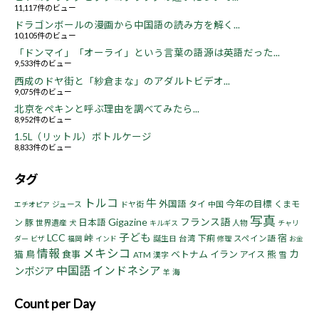
11,117件のビュー
ドラゴンボールの漫画から中国語の読み方を解く...
10,105件のビュー
「ドンマイ」「オーライ」という言葉の語源は英語だった...
9,533件のビュー
西成のドヤ街と「紗倉まな」のアダルトビデオ...
9,075件のビュー
北京をペキンと呼ぶ理由を調べてみたら...
8,952件のビュー
1.5L（リットル）ボトルケージ
8,833件のビュー
タグ
トルコ
牛
今年の目標
外国語
タイ
くまモ
ジュース
ドヤ街
中国
エチオピア
写真
Gigazine
フランス語
ン
豚
日本語
世界遺産
人物
犬
キルギス
チャリ
子ども
LCC
峠
宿
下痢
誕生日
台湾
スペイン語
ダー
ビザ
福岡
インド
修理
お金
情報
メキシコ
カ
猫
鳥
食事
ベトナム
イラン
熊
アイス
ATM
漢字
雪
中国語
インドネシア
ンボジア
海
羊
Count per Day