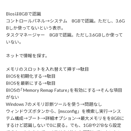
Biosは8GBで認識
コントロールパネル→システム 8GBで認識。ただし、3.6G
Bしか使ってないという表示。
タスクマネージャー 8GBで認識。ただし3.6GBしか使って
いない。
ネットで情報を探す。
メモリのスロットを入れ替えて挿す→駄目
BIOSを初期化する→駄目
BIOSを最新にする→駄目
BIOSの｢Memory Remap Fature｣を有効にする→そんな項目
がない
Windows 7のメモリ診断ツールを使う→問題なし
ウィンドウズボタンから、[msconfig」を検索し実行→シス
テム構成→ブート→詳細オプション→最大メモリをを8GBに
するけど認識しないで0に戻る。でも、1GBや2?Bなら設定