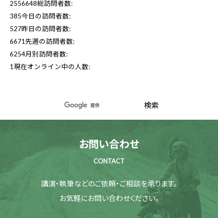
2556648
総訪問者数:
385
今日の訪問者数:
527
昨日の訪問者数:
6671
先週の訪問者数:
6254
月別訪問者数:
1
現在オンライン中の人数:
お問い合わせ
CONTACT
講演・執筆などのご依頼・ご相談を承ります。
お気軽にお問い合わせください。