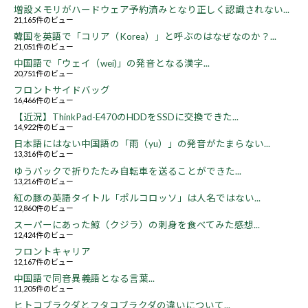
増設メモリがハードウェア予約済みとなり正しく認識されない...
21,165件のビュー
韓国を英語で「コリア（Korea）」と呼ぶのはなぜなのか？...
21,051件のビュー
中国語で「ウェイ（wei)」の発音となる漢字...
20,751件のビュー
フロントサイドバッグ
16,466件のビュー
【近況】ThinkPad-E470のHDDをSSDに交換できた...
14,922件のビュー
日本語にはない中国語の「雨（yu）」の発音がたまらない...
13,316件のビュー
ゆうパックで折りたたみ自転車を送ることができた...
13,216件のビュー
紅の豚の英語タイトル「ポルコロッソ」は人名ではない...
12,860件のビュー
スーパーにあった鯨（クジラ）の刺身を食べてみた感想...
12,424件のビュー
フロントキャリア
12,167件のビュー
中国語で同音異義語となる言葉...
11,205件のビュー
ヒトコブラクダとフタコブラクダの違いについて...