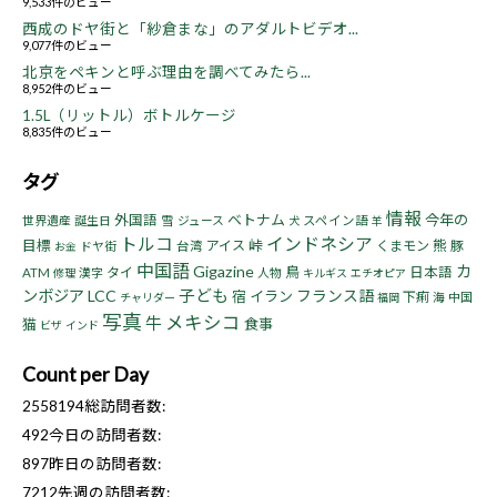
9,533件のビュー
西成のドヤ街と「紗倉まな」のアダルトビデオ...
9,077件のビュー
北京をペキンと呼ぶ理由を調べてみたら...
8,952件のビュー
1.5L（リットル）ボトルケージ
8,835件のビュー
タグ
情報
ベトナム
今年の
外国語
世界遺産
誕生日
雪
ジュース
スペイン語
犬
羊
トルコ
インドネシア
目標
峠
熊
アイス
くまモン
豚
ドヤ街
台湾
お金
中国語
Gigazine
カ
鳥
タイ
日本語
ATM
漢字
人物
修理
キルギス
エチオピア
子ども
ンボジア
LCC
フランス語
宿
イラン
下痢
海
中国
チャリダー
福岡
写真
メキシコ
牛
猫
食事
ビザ
インド
Count per Day
2558194
総訪問者数:
492
今日の訪問者数:
897
昨日の訪問者数:
7212
先週の訪問者数: