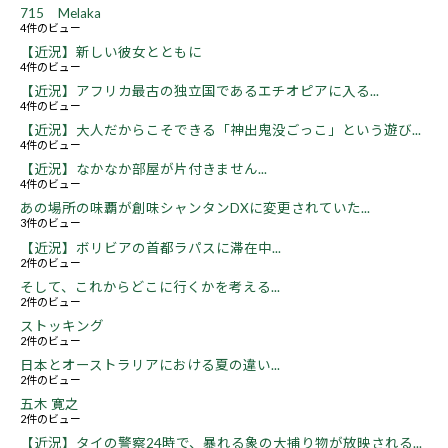
715 Melaka
4件のビュー
【近況】新しい彼女とともに
4件のビュー
【近況】アフリカ最古の独立国であるエチオピアに入る...
4件のビュー
【近況】大人だからこそできる「神出鬼没ごっこ」という遊び...
4件のビュー
【近況】なかなか部屋が片付きません...
4件のビュー
あの場所の味覇が創味シャンタンDXに変更されていた...
3件のビュー
【近況】ボリビアの首都ラパスに滞在中...
2件のビュー
そして、これからどこに行くかを考える...
2件のビュー
ストッキング
2件のビュー
日本とオーストラリアにおける夏の違い...
2件のビュー
五木 寛之
2件のビュー
【近況】タイの警察24時で、暴れる象の大捕り物が放映される...