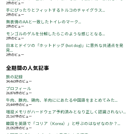
2件のビュー
手にぴったりとフィットするトルコのチャイグラス...
2件のビュー
無表情のAAと一致したトイレのマーク...
2件のビュー
モンゴルのゲルを分解したらこのような感じとなる...
2件のビュー
日本とドイツの「ホットドッグ (hot dog)」に意外な共通点を発
見...
2件のビュー
全期間の人気記事
旅の記録
34,463件のビュー
プロフィール
26,876件のビュー
牛肉、豚肉、鶏肉、羊肉ににあたる中国語をまとめてみた...
25,449件のビュー
増設メモリがハードウェア予約済みとなり正しく認識されない...
21,167件のビュー
韓国を英語で「コリア（Korea）」と呼ぶのはなぜなのか？...
21,052件のビュー