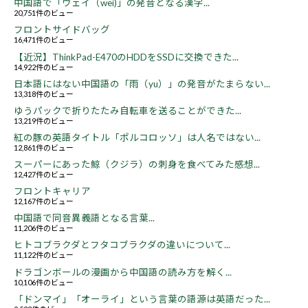
中国語で「ウェイ（wei)」の発音となる漢字...
20,751件のビュー
フロントサイドバッグ
16,471件のビュー
【近況】ThinkPad-E470のHDDをSSDに交換できた...
14,922件のビュー
日本語にはない中国語の「雨（yu）」の発音がたまらない...
13,318件のビュー
ゆうパックで折りたたみ自転車を送ることができた...
13,219件のビュー
紅の豚の英語タイトル「ポルコロッソ」は人名ではない...
12,861件のビュー
スーパーにあった鯨（クジラ）の刺身を食べてみた感想...
12,427件のビュー
フロントキャリア
12,167件のビュー
中国語で同音異義語となる言葉...
11,206件のビュー
ヒトコブラクダとフタコブラクダの違いについて...
11,122件のビュー
ドラゴンボールの漫画から中国語の読み方を解く...
10,106件のビュー
「ドンマイ」「オーライ」という言葉の語源は英語だった...