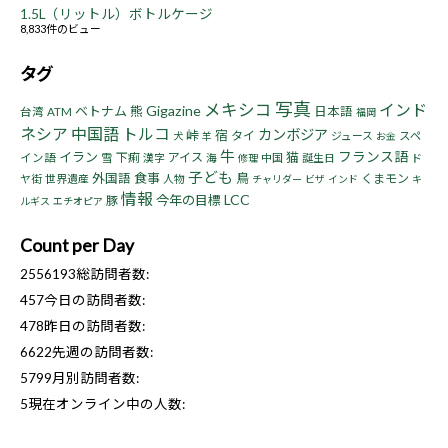
1.5L（リットル）ボトルケージ
8,833件のビュー
タグ
写真
メキシコ
インド
Gigazine
ベトナム
熊
日本語
台湾
ATM
福岡
ネシア
中国語
トルコ
カンボジア
峠
宿
タイ
ジュース
スペ
犬
羊
お金
牛
フランス語
イラン
猫
下痢
アイス
イン語
雪
漢字
海
中国
誕生日
ド
修理
子ども
食事
鳥
外国語
くまモン
ヤ街
世界遺産
人物
チャリダー
ビザ
インド
キ
情報
LCC
今年の目標
豚
ルギス
エチオピア
Count per Day
2556193
総訪問者数:
457
今日の訪問者数:
478
昨日の訪問者数:
6622
先週の訪問者数:
5799
月別訪問者数:
5
現在オンライン中の人数: