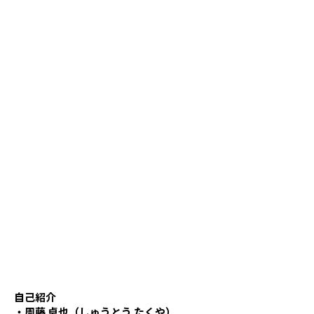
自己紹介
・周藤 卓也（しゅうとう たくや）