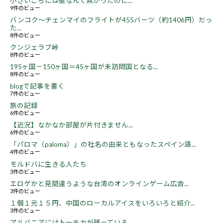
小さいころには壁なんて無かったのに...
9件のビュー
バンコク～チェンマイのフライトが455バーツ（約1406円）だっ
た...
8件のビュー
クンジェラブ峠
8件のビュー
195ヶ国－150ヶ国＝45ヶ国が未訪問国となる...
8件のビュー
blogで記事を書く
7件のビュー
旅の記録
6件のビュー
【近況】なかなか部屋が片付きません...
6件のビュー
「パロマ（paloma）」の社名の由来ともなったスペイン語...
4件のビュー
モルドバに生きる人たち
3件のビュー
エロゲかと見間違うような台湾のオンラインゲーム広告...
3件のビュー
１個１元１５円、中国のローカルアイスをいろいろと紹介...
3件のビュー
アルバニアにはトーチカが残っている...