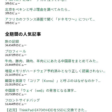
3件のビュー
北京をペキンと呼ぶ理由を調べてみたら...
3件のビュー
アフリカのフランス語圏で聞く「ドネモワ～」について...
3件のビュー
全期間の人気記事
旅の記録
34,454件のビュー
プロフィール
26,872件のビュー
牛肉、豚肉、鶏肉、羊肉ににあたる中国語をまとめてみた...
25,444件のビュー
増設メモリがハードウェア予約済みとなり正しく認識されない...
21,165件のビュー
韓国を英語で「コリア（Korea）」と呼ぶのはなぜなのか？...
21,051件のビュー
中国語で「ウェイ（wei)」の発音となる漢字...
20,750件のビュー
フロントサイドバッグ
16,464件のビュー
【近況】ThinkPad-E470のHDDをSSDに交換できた...