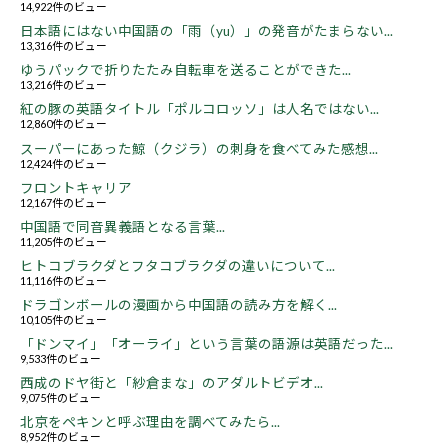
14,922件のビュー
日本語にはない中国語の「雨（yu）」の発音がたまらない...
13,316件のビュー
ゆうパックで折りたたみ自転車を送ることができた...
13,216件のビュー
紅の豚の英語タイトル「ポルコロッソ」は人名ではない...
12,860件のビュー
スーパーにあった鯨（クジラ）の刺身を食べてみた感想...
12,424件のビュー
フロントキャリア
12,167件のビュー
中国語で同音異義語となる言葉...
11,205件のビュー
ヒトコブラクダとフタコブラクダの違いについて...
11,116件のビュー
ドラゴンボールの漫画から中国語の読み方を解く...
10,105件のビュー
「ドンマイ」「オーライ」という言葉の語源は英語だった...
9,533件のビュー
西成のドヤ街と「紗倉まな」のアダルトビデオ...
9,075件のビュー
北京をペキンと呼ぶ理由を調べてみたら...
8,952件のビュー