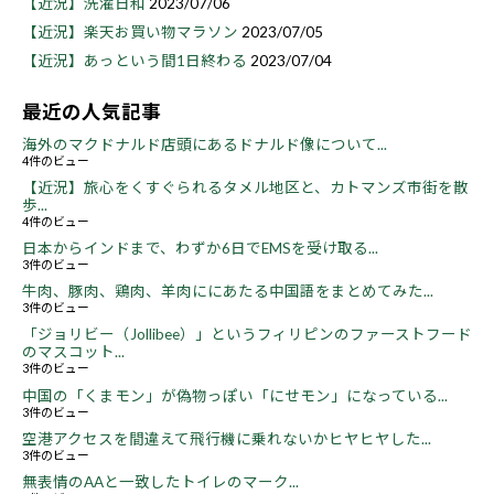
【近況】洗濯日和
2023/07/06
【近況】楽天お買い物マラソン
2023/07/05
【近況】あっという間1日終わる
2023/07/04
最近の人気記事
海外のマクドナルド店頭にあるドナルド像について...
4件のビュー
【近況】旅心をくすぐられるタメル地区と、カトマンズ市街を散
歩...
4件のビュー
日本からインドまで、わずか6日でEMSを受け取る...
3件のビュー
牛肉、豚肉、鶏肉、羊肉ににあたる中国語をまとめてみた...
3件のビュー
「ジョリビー（Jollibee）」というフィリピンのファーストフード
のマスコット...
3件のビュー
中国の「くまモン」が偽物っぽい「にせモン」になっている...
3件のビュー
空港アクセスを間違えて飛行機に乗れないかヒヤヒヤした...
3件のビュー
無表情のAAと一致したトイレのマーク...