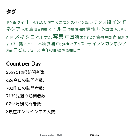
タグ
インド
牛
LCC
フランス語
タイ
下痢
くまモン
ドヤ街
漢字
スペイン語
ネシア
トルコ
情報
鳥
峠
外国語
人物
世界遺産
海
犬
修理
福岡
キルギス
写真
メキシコ
中国語
ベトナム
食事
宿
ATM
中国
台湾
エチオピア
チ
Gigazine
カンボジア
熊
猫
イラン
日本語
豚
アイス
ャリダー
インド
ビザ
子ども
今年の目標
ジュース
雪
誕生日
お金
羊
Count per Day
2559110
総訪問者数:
626
今日の訪問者数:
782
昨日の訪問者数:
7139
先週の訪問者数:
8716
月別訪問者数:
3
現在オンライン中の人数: