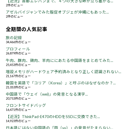
【近況】首都エレバンまで、４つの大きな峠が立ち塞がる...
2件のビュー
アゼルバイジャンでみた販促オブジェが沖縄にもあった...
2件のビュー
全期間の人気記事
旅の記録
34,466件のビュー
プロフィール
26,879件のビュー
牛肉、豚肉、鶏肉、羊肉ににあたる中国語をまとめてみた...
25,453件のビュー
増設メモリがハードウェア予約済みとなり正しく認識されない...
21,167件のビュー
韓国を英語で「コリア（Korea）」と呼ぶのはなぜなのか？...
21,053件のビュー
中国語で「ウェイ（wei)」の発音となる漢字...
20,753件のビュー
フロントサイドバッグ
16,471件のビュー
【近況】ThinkPad-E470のHDDをSSDに交換できた...
14,923件のビュー
日本語にはない中国語の「雨（yu）」の発音がたまらない...