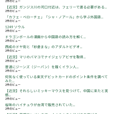
2件のビュー
【近況】ガンジス川の河口付近は、フェリーで渡る必要がある...
2件のビュー
「カフェ・ベローチェ」「シャ・ノアール」から学ぶ外国語...
2件のビュー
1249 ソウル
2件のビュー
ドラゴンボールの漫画から中国語の読み方を解く...
2件のビュー
西成のドヤ街と「紗倉まな」のアダルトビデオ...
2件のビュー
【近況】マリのバマコでナイジェリアビザを取得...
2件のビュー
普通にジーンズ（ジーパン）を履くイラン人...
2件のビュー
何気なく使っている楽天デビットカードのポイント条件を調べて
みた...
2件のビュー
【近況】それらしいミッキーマウスを見つけて、中国に来たと実
感...
2件のビュー
桜味のハイチュウが台湾で販売されていた...
2件のビュー