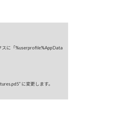
serprofile%AppData
Pictures.pd5” に変更します。