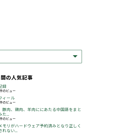
期間の人気記事
記録
63件のビュー
フィール
76件のビュー
、豚肉、鶏肉、羊肉ににあたる中国語をまと
た...
49件のビュー
メモリがハードウェア予約済みとなり正しく
れない...