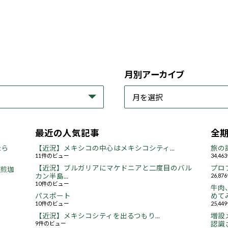
月別アーカイブ
最近の人気記事
全
たら
【近況】メキシコの中心はメキシコシティ...
旅の
11件のビュー
34,4
【近況】ブルガリアにマケドニアと二度目のバル
プロ
焙煎珈
カン半島...
26,8
10件のビュー
牛肉
パスポート
めてみ
10件のビュー
25,4
【近況】メキシコシティを出るつもり...
増設
9件のビュー
認識さ