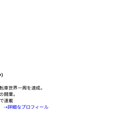
や）
mの自転車世界一周を達成。
の開業。
Eで連載
⇢詳細なプロフィール