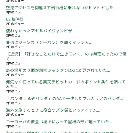
3件のビュー
空港アクセスを間違えて飛行機に乗れないかヒヤヒヤした...
3件のビュー
02 腕時計
2件のビュー
使わなかったアゼルバイジャンビザ...
2件のビュー
普通にジーンズ（ジーパン）を履くイラン人...
2件のビュー
【近況】「好きなことだけで生きていく」のは無理だったので働
く...
2件のビュー
あの場所の味覇が創味シャンタンDXに変更されていた...
2件のビュー
何気なく使っている楽天デビットカードのポイント条件を調べて
みた...
2件のビュー
「パンダくるぞパンダ」のAAと一致したブルガリアのパンダ...
2件のビュー
海外を旅するときに役立つズタ袋というアイテム...
2件のビュー
ヨーロッパの教会は場所によって屋根の形が違っていた...
2件のビュー