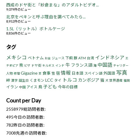
西成のドヤ街と「紗倉まな」のアダルトビデオ...
9,079件のビュー
北京をペキンと呼ぶ理由を調べてみたら...
8,952件のビュー
1.5L（リットル）ボトルケージ
8,836件のビュー
タグ
メキシコ
インドネシア
ベトナム
下痢
豚
ジュース
ATM
台湾
お金
エ
中国語
牛
フランス語
熊
ドヤ街
海
チオピア
ビザ
キルギス
インド
チャリダー
写真
情報
Gigazine
食事
宿
日本語
外国語
人物
雪
スペイン語
修理
羊
トルコ
LCC
カンボジア
峠
猫
くまモン
タイ
漢字
誕生日
世界遺産
犬
福岡
子ども
イラン
鳥
今年の目標
アイス
中国
Count per Day
2558979
総訪問者数:
495
今日の訪問者数:
782
昨日の訪問者数:
7008
先週の訪問者数: