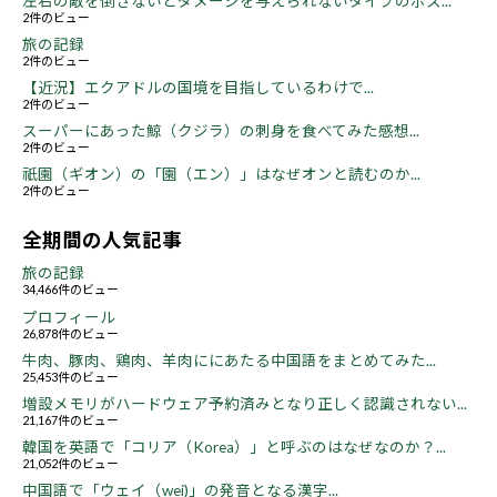
左右の敵を倒さないとダメージを与えられないタイプのボス...
2件のビュー
旅の記録
2件のビュー
【近況】エクアドルの国境を目指しているわけで...
2件のビュー
スーパーにあった鯨（クジラ）の刺身を食べてみた感想...
2件のビュー
祇園（ギオン）の「園（エン）」はなぜオンと読むのか...
2件のビュー
全期間の人気記事
旅の記録
34,466件のビュー
プロフィール
26,878件のビュー
牛肉、豚肉、鶏肉、羊肉ににあたる中国語をまとめてみた...
25,453件のビュー
増設メモリがハードウェア予約済みとなり正しく認識されない...
21,167件のビュー
韓国を英語で「コリア（Korea）」と呼ぶのはなぜなのか？...
21,052件のビュー
中国語で「ウェイ（wei)」の発音となる漢字...