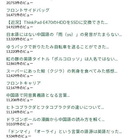
20,753件のビュー
フロントサイドバッグ
16,471件のビュー
【近況】ThinkPad-E470のHDDをSSDに交換できた...
14,923件のビュー
日本語にはない中国語の「雨（yu）」の発音がたまらない...
13,320件のビュー
ゆうパックで折りたたみ自転車を送ることができた...
13,220件のビュー
紅の豚の英語タイトル「ポルコロッソ」は人名ではない...
12,861件のビュー
スーパーにあった鯨（クジラ）の刺身を食べてみた感想...
12,429件のビュー
フロントキャリア
12,167件のビュー
中国語で同音異義語となる言葉...
11,206件のビュー
ヒトコブラクダとフタコブラクダの違いについて...
11,124件のビュー
ドラゴンボールの漫画から中国語の読み方を解く...
10,107件のビュー
「ドンマイ」「オーライ」という言葉の語源は英語だった...
9,534件のビュー