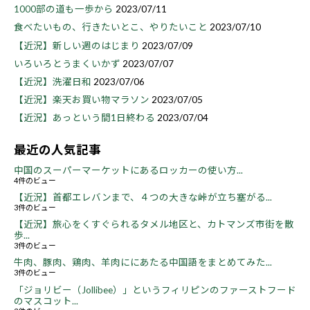
1000部の道も一歩から
2023/07/11
食べたいもの、行きたいとこ、やりたいこと
2023/07/10
【近況】新しい週のはじまり
2023/07/09
いろいろとうまくいかず
2023/07/07
【近況】洗濯日和
2023/07/06
【近況】楽天お買い物マラソン
2023/07/05
【近況】あっという間1日終わる
2023/07/04
最近の人気記事
中国のスーパーマーケットにあるロッカーの使い方...
4件のビュー
【近況】首都エレバンまで、４つの大きな峠が立ち塞がる...
3件のビュー
【近況】旅心をくすぐられるタメル地区と、カトマンズ市街を散
歩...
3件のビュー
牛肉、豚肉、鶏肉、羊肉ににあたる中国語をまとめてみた...
3件のビュー
「ジョリビー（Jollibee）」というフィリピンのファーストフード
のマスコット...