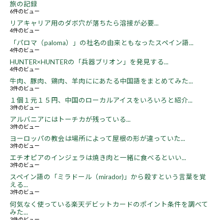
旅の記録
6件のビュー
リアキャリア用のダボ穴が落ちたら溶接が必要...
4件のビュー
「パロマ（paloma）」の社名の由来ともなったスペイン語...
4件のビュー
HUNTER×HUNTERの「兵器ブリオン」を発見する...
4件のビュー
牛肉、豚肉、鶏肉、羊肉ににあたる中国語をまとめてみた...
3件のビュー
１個１元１５円、中国のローカルアイスをいろいろと紹介...
3件のビュー
アルバニアにはトーチカが残っている...
3件のビュー
ヨーロッパの教会は場所によって屋根の形が違っていた...
3件のビュー
エチオピアのインジェラは焼き肉と一緒に食べるといい...
3件のビュー
スペイン語の「ミラドール（mirador)」から殺すという言葉を覚
える...
3件のビュー
何気なく使っている楽天デビットカードのポイント条件を調べて
みた...
3件のビュー