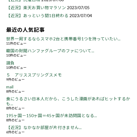
【近況】楽天お買い物マラソン
2023/07/05
【近況】あっという間1日終わる
2023/07/04
最近の人気記事
世界一周するならスマホ2台と携帯番号1つを持っていたい...
11件のビュー
韓国の財閥ハンファグループのファについて...
10件のビュー
請負
10件のビュー
５ アリススプリングスメモ
9件のビュー
mail
8件のビュー
食にうるさい日本人だから、こうした漫画があればヒットするか
も...
8件のビュー
195ヶ国－150ヶ国＝45ヶ国が未訪問国となる...
8件のビュー
【近況】なかなか部屋が片付きません...
6件のビュー