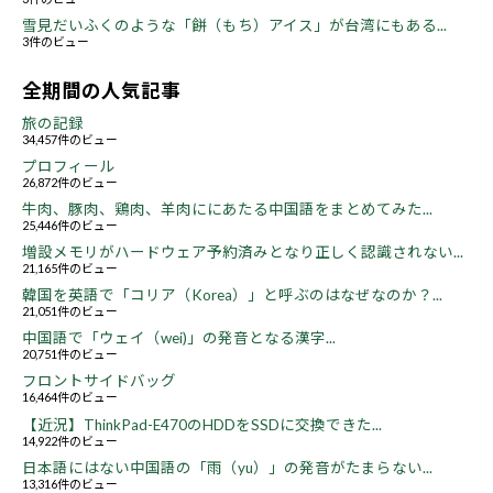
雪見だいふくのような「餅（もち）アイス」が台湾にもある...
3件のビュー
全期間の人気記事
旅の記録
34,457件のビュー
プロフィール
26,872件のビュー
牛肉、豚肉、鶏肉、羊肉ににあたる中国語をまとめてみた...
25,446件のビュー
増設メモリがハードウェア予約済みとなり正しく認識されない...
21,165件のビュー
韓国を英語で「コリア（Korea）」と呼ぶのはなぜなのか？...
21,051件のビュー
中国語で「ウェイ（wei)」の発音となる漢字...
20,751件のビュー
フロントサイドバッグ
16,464件のビュー
【近況】ThinkPad-E470のHDDをSSDに交換できた...
14,922件のビュー
日本語にはない中国語の「雨（yu）」の発音がたまらない...
13,316件のビュー