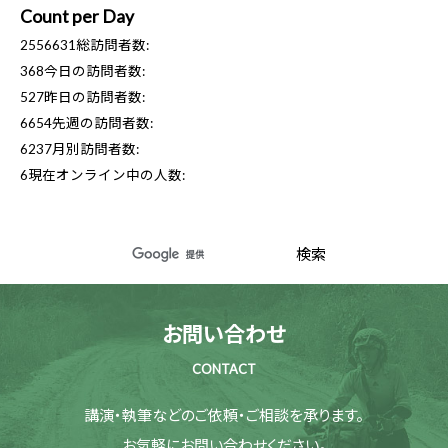
Count per Day
2556631
総訪問者数:
368
今日の訪問者数:
527
昨日の訪問者数:
6654
先週の訪問者数:
6237
月別訪問者数:
6
現在オンライン中の人数:
お問い合わせ
CONTACT
講演・執筆などのご依頼・ご相談を承ります。
お気軽にお問い合わせください。