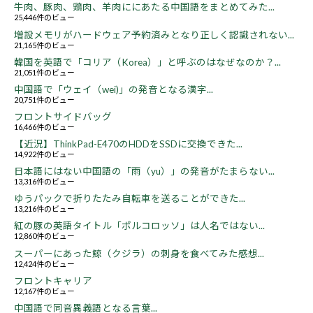
牛肉、豚肉、鶏肉、羊肉ににあたる中国語をまとめてみた...
25,446件のビュー
増設メモリがハードウェア予約済みとなり正しく認識されない...
21,165件のビュー
韓国を英語で「コリア（Korea）」と呼ぶのはなぜなのか？...
21,051件のビュー
中国語で「ウェイ（wei)」の発音となる漢字...
20,751件のビュー
フロントサイドバッグ
16,466件のビュー
【近況】ThinkPad-E470のHDDをSSDに交換できた...
14,922件のビュー
日本語にはない中国語の「雨（yu）」の発音がたまらない...
13,316件のビュー
ゆうパックで折りたたみ自転車を送ることができた...
13,216件のビュー
紅の豚の英語タイトル「ポルコロッソ」は人名ではない...
12,860件のビュー
スーパーにあった鯨（クジラ）の刺身を食べてみた感想...
12,424件のビュー
フロントキャリア
12,167件のビュー
中国語で同音異義語となる言葉...