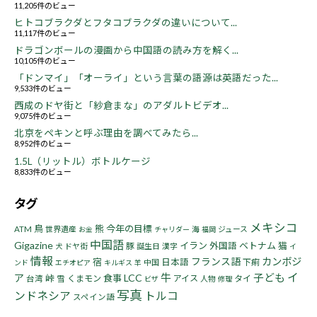
11,205件のビュー
ヒトコブラクダとフタコブラクダの違いについて...
11,117件のビュー
ドラゴンボールの漫画から中国語の読み方を解く...
10,105件のビュー
「ドンマイ」「オーライ」という言葉の語源は英語だった...
9,533件のビュー
西成のドヤ街と「紗倉まな」のアダルトビデオ...
9,075件のビュー
北京をペキンと呼ぶ理由を調べてみたら...
8,952件のビュー
1.5L（リットル）ボトルケージ
8,833件のビュー
タグ
メキシコ
鳥
熊
今年の目標
ATM
世界遺産
海
ジュース
お金
チャリダー
福岡
中国語
Gigazine
イラン
ベトナム
猫
豚
外国語
ドヤ街
誕生日
漢字
犬
イ
情報
フランス語
カンボジ
宿
日本語
下痢
中国
ンド
エチオピア
キルギス
羊
イ
牛
子ども
ア
LCC
峠
食事
くまモン
アイス
タイ
台湾
雪
人物
ビザ
修理
写真
ンドネシア
トルコ
スペイン語