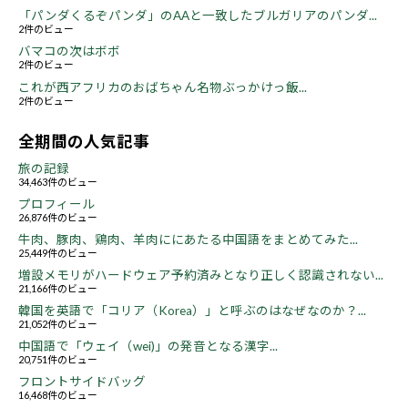
「パンダくるぞパンダ」のAAと一致したブルガリアのパンダ...
2件のビュー
バマコの次はボボ
2件のビュー
これが西アフリカのおばちゃん名物ぶっかけっ飯...
2件のビュー
全期間の人気記事
旅の記録
34,463件のビュー
プロフィール
26,876件のビュー
牛肉、豚肉、鶏肉、羊肉ににあたる中国語をまとめてみた...
25,449件のビュー
増設メモリがハードウェア予約済みとなり正しく認識されない...
21,166件のビュー
韓国を英語で「コリア（Korea）」と呼ぶのはなぜなのか？...
21,052件のビュー
中国語で「ウェイ（wei)」の発音となる漢字...
20,751件のビュー
フロントサイドバッグ
16,468件のビュー