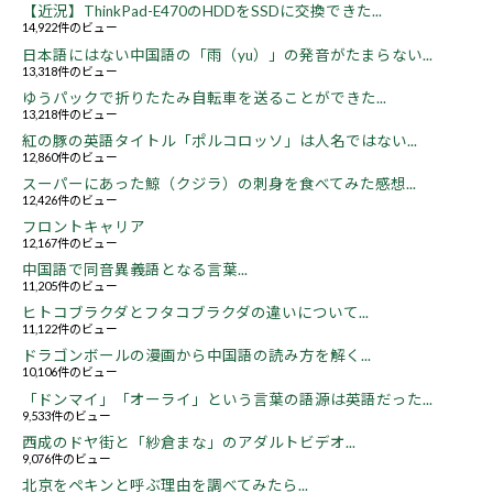
【近況】ThinkPad-E470のHDDをSSDに交換できた...
14,922件のビュー
日本語にはない中国語の「雨（yu）」の発音がたまらない...
13,318件のビュー
ゆうパックで折りたたみ自転車を送ることができた...
13,218件のビュー
紅の豚の英語タイトル「ポルコロッソ」は人名ではない...
12,860件のビュー
スーパーにあった鯨（クジラ）の刺身を食べてみた感想...
12,426件のビュー
フロントキャリア
12,167件のビュー
中国語で同音異義語となる言葉...
11,205件のビュー
ヒトコブラクダとフタコブラクダの違いについて...
11,122件のビュー
ドラゴンボールの漫画から中国語の読み方を解く...
10,106件のビュー
「ドンマイ」「オーライ」という言葉の語源は英語だった...
9,533件のビュー
西成のドヤ街と「紗倉まな」のアダルトビデオ...
9,076件のビュー
北京をペキンと呼ぶ理由を調べてみたら...