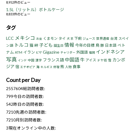
8,952件のビュー
1.5L（リットル）ボトルケージ
8,833件のビュー
タグ
メキシコ
LCC
くまモン
タイ
下痢
ジュース
世界遺産
台湾
スペイ
お金
犬
羊
トルコ
情報
子ども
猫
峠
今年の目標
鳥
ベト
豚
日本語
ン語
誕生日
インドネシア
Gigazine
ナム
イラン
外国語
ATM
ビザ
チャリダー
福岡
写真
中国語
牛
フランス語
カンボ
アイス
中国
漢字
ドヤ街
雪
インド
ジア
宿
熊
食事
海
人物
エチオピア
キルギス
修理
Count per Day
2557604
総訪問者数:
799
今日の訪問者数:
542
昨日の訪問者数:
7210
先週の訪問者数:
7210
月別訪問者数:
3
現在オンライン中の人数: