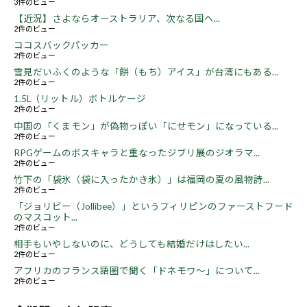
3件のビュー
【近況】さよならオーストラリア、次なる国へ...
2件のビュー
ココスバックパッカー
2件のビュー
雪見だいふくのような「餅（もち）アイス」が台湾にもある...
2件のビュー
1.5L（リットル）ボトルケージ
2件のビュー
中国の「くまモン」が偽物っぽい「にせモン」になっている...
2件のビュー
RPGゲームのボスキャラと重なったジブリ展のジオラマ...
2件のビュー
竹下の「袋氷（袋に入ったかき氷）」は福岡の夏の風物詩...
2件のビュー
「ジョリビー（Jollibee）」というフィリピンのファーストフード
のマスコット...
2件のビュー
相手もいやしないのに、どうしても結婚だけはしたい...
2件のビュー
アフリカのフランス語圏で聞く「ドネモワ～」について...
2件のビュー