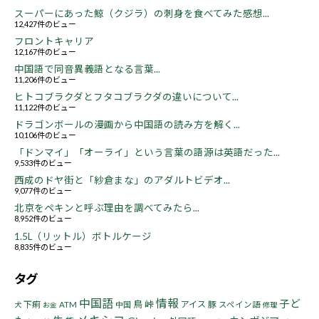
スーパーにあった鯨（クジラ）の刺身を食べてみた感想...
12,427件のビュー
フロントキャリア
12,167件のビュー
中国語で同音異義語となる言葉...
11,206件のビュー
ヒトコブラクダとフタコブラクダの違いについて...
11,122件のビュー
ドラゴンボールの漫画から中国語の読み方を解く...
10,106件のビュー
「ドンマイ」「オーライ」という言葉の語源は英語だった...
9,533件のビュー
西成のドヤ街と「紗倉まな」のアダルトビデオ...
9,077件のビュー
北京をペキンと呼ぶ理由を調べてみたら...
8,952件のビュー
1.5L（リットル）ボトルケージ
8,835件のビュー
タグ
中国語
情報
子ど
鳥
峠
下痢
アイス
豚
ATM
中国
スペイン語
犬
お金
修理