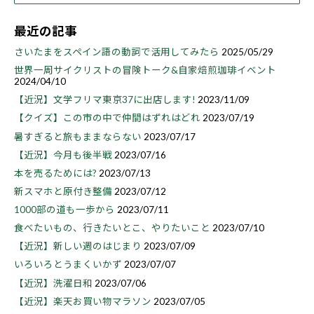
最近の記事
さいたまをスペイン語の動詞で活用してみたら
2025/05/29
世界一周サイクリストの冒険トーク&自家焙煎珈琲イベント
2024/04/10
【近況】文学フリマ東京37に出店します!
2023/11/09
【クイズ】この市の中で仲間はずれはどれ
2023/07/19
暑すぎると旅もままならない
2023/07/17
【近況】今月も後半戦
2023/07/16
本を売るためには?
2023/07/13
新スマホと原付き整備
2023/07/12
1000部の道も一歩から
2023/07/11
食べたいもの、行きたいとこ、やりたいこと
2023/07/10
【近況】新しい週のはじまり
2023/07/09
いろいろとうまくいかず
2023/07/07
【近況】洗濯日和
2023/07/06
【近況】楽天お買い物マラソン
2023/07/05