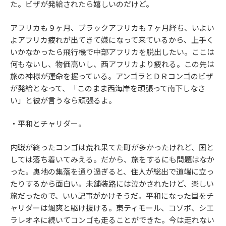
た。ビザが発給されたら嬉しいのだけど。
アフリカも９ヶ月、ブラックアフリカも７ヶ月経ち、いよい
よアフリカ疲れが出てきて嫌になって来ているから、上手く
いかなかったら飛行機で中部アフリカを脱出したい。ここは
何もないし、物価高いし、西アフリカより疲れる。この先は
旅の神様が運命を握っている。アンゴラとＤＲコンゴのビザ
が発給となって、「このまま西海岸を頑張って南下しなさ
い」と彼が言うなら頑張るよ。
・平和とチャリダー。
内戦が終ったコンゴは荒れ果てた町が多かったけれど、国と
しては落ち着いてみえる。だから、旅をするにも問題はなか
った。奥地の集落を通り過ぎると、住人が総出で道端に立っ
たりするから面白い。未舗装路には泣かされたけど、楽しい
旅だったので、いい記事がかけそうだ。平和になった国をチ
ャリダーは颯爽と駆け抜ける。東ティモール、コソボ、シエ
ラレオネに続いてコンゴも走ることができた。今は走れない