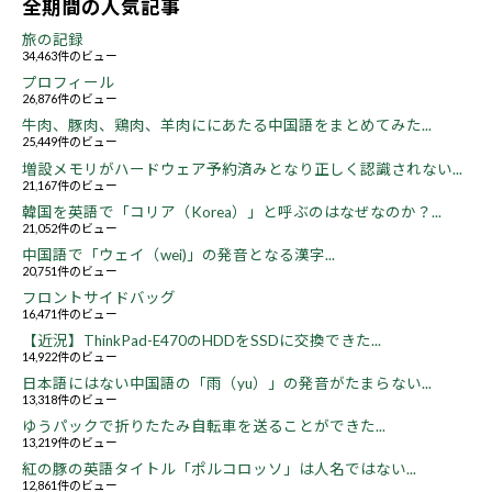
全期間の人気記事
旅の記録
34,463件のビュー
プロフィール
26,876件のビュー
牛肉、豚肉、鶏肉、羊肉ににあたる中国語をまとめてみた...
25,449件のビュー
増設メモリがハードウェア予約済みとなり正しく認識されない...
21,167件のビュー
韓国を英語で「コリア（Korea）」と呼ぶのはなぜなのか？...
21,052件のビュー
中国語で「ウェイ（wei)」の発音となる漢字...
20,751件のビュー
フロントサイドバッグ
16,471件のビュー
【近況】ThinkPad-E470のHDDをSSDに交換できた...
14,922件のビュー
日本語にはない中国語の「雨（yu）」の発音がたまらない...
13,318件のビュー
ゆうパックで折りたたみ自転車を送ることができた...
13,219件のビュー
紅の豚の英語タイトル「ポルコロッソ」は人名ではない...
12,861件のビュー