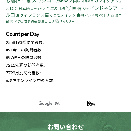
メキシコ
も
牛
Gigazine
カンボジア
熊
外国語
ジュー
福岡
羊
キルギス
写真
インドネシア
ト
LCC
今年の目標
宿
日本語
ス
人物
エチオピア
ルコ
フランス語
イラン
食事
ベトナム
タイ
くまモン
海
雪
漢字
インド
猫
台湾
ドヤ街
世界遺産
誕生日
ビザ
チャリダー
Count per Day
2558193
総訪問者数:
491
今日の訪問者数:
897
昨日の訪問者数:
7211
先週の訪問者数:
7799
月別訪問者数:
6
現在オンライン中の人数:
お問い合わせ