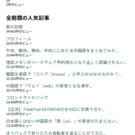
旗
2件のビュー
全期間の人気記事
旅の記録
34,463件のビュー
プロフィール
26,876件のビュー
牛肉、豚肉、鶏肉、羊肉ににあたる中国語をまとめてみた...
25,449件のビュー
増設メモリがハードウェア予約済みとなり正しく認識されない...
21,167件のビュー
韓国を英語で「コリア（Korea）」と呼ぶのはなぜなのか？...
21,052件のビュー
中国語で「ウェイ（wei)」の発音となる漢字...
20,751件のビュー
フロントサイドバッグ
16,468件のビュー
【近況】ThinkPad-E470のHDDをSSDに交換できた...
14,922件のビュー
日本語にはない中国語の「雨（yu）」の発音がたまらない...
13,318件のビュー
ゆうパックで折りたたみ自転車を送ることができた...