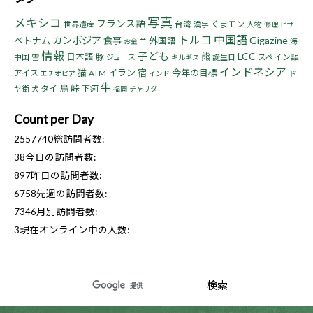
写真
メキシコ
フランス語
くまモン
世界遺産
台湾
漢字
人物
修理
ビザ
トルコ
中国語
カンボジア
Gigazine
ベトナム
食事
外国語
海
お金
羊
情報
子ども
LCC
熊
日本語
豚
中国
雪
ジュース
誕生日
スペイン語
キルギス
インドネシア
猫
イラン
宿
今年の目標
アイス
ATM
ド
エチオピア
インド
牛
鳥
峠
タイ
下痢
ヤ街
犬
福岡
チャリダー
Count per Day
2557740
総訪問者数:
38
今日の訪問者数:
897
昨日の訪問者数:
6758
先週の訪問者数:
7346
月別訪問者数:
3
現在オンライン中の人数: