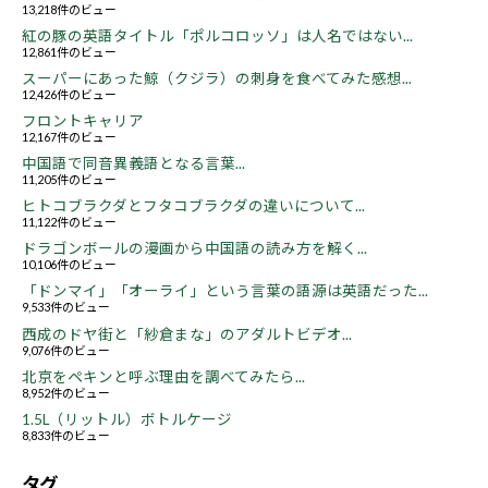
13,218件のビュー
紅の豚の英語タイトル「ポルコロッソ」は人名ではない...
12,861件のビュー
スーパーにあった鯨（クジラ）の刺身を食べてみた感想...
12,426件のビュー
フロントキャリア
12,167件のビュー
中国語で同音異義語となる言葉...
11,205件のビュー
ヒトコブラクダとフタコブラクダの違いについて...
11,122件のビュー
ドラゴンボールの漫画から中国語の読み方を解く...
10,106件のビュー
「ドンマイ」「オーライ」という言葉の語源は英語だった...
9,533件のビュー
西成のドヤ街と「紗倉まな」のアダルトビデオ...
9,076件のビュー
北京をペキンと呼ぶ理由を調べてみたら...
8,952件のビュー
1.5L（リットル）ボトルケージ
8,833件のビュー
タグ