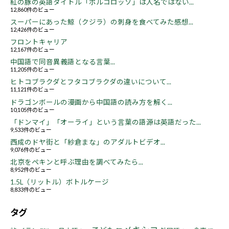
紅の豚の英語タイトル「ポルコロッソ」は人名ではない...
12,860件のビュー
スーパーにあった鯨（クジラ）の刺身を食べてみた感想...
12,426件のビュー
フロントキャリア
12,167件のビュー
中国語で同音異義語となる言葉...
11,205件のビュー
ヒトコブラクダとフタコブラクダの違いについて...
11,121件のビュー
ドラゴンボールの漫画から中国語の読み方を解く...
10,105件のビュー
「ドンマイ」「オーライ」という言葉の語源は英語だった...
9,533件のビュー
西成のドヤ街と「紗倉まな」のアダルトビデオ...
9,076件のビュー
北京をペキンと呼ぶ理由を調べてみたら...
8,952件のビュー
1.5L（リットル）ボトルケージ
8,833件のビュー
タグ