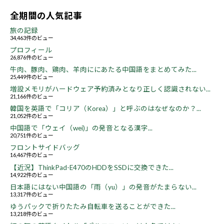
全期間の人気記事
旅の記録
34,463件のビュー
プロフィール
26,876件のビュー
牛肉、豚肉、鶏肉、羊肉ににあたる中国語をまとめてみた...
25,449件のビュー
増設メモリがハードウェア予約済みとなり正しく認識されない...
21,166件のビュー
韓国を英語で「コリア（Korea）」と呼ぶのはなぜなのか？...
21,052件のビュー
中国語で「ウェイ（wei)」の発音となる漢字...
20,751件のビュー
フロントサイドバッグ
16,467件のビュー
【近況】ThinkPad-E470のHDDをSSDに交換できた...
14,922件のビュー
日本語にはない中国語の「雨（yu）」の発音がたまらない...
13,317件のビュー
ゆうパックで折りたたみ自転車を送ることができた...
13,218件のビュー