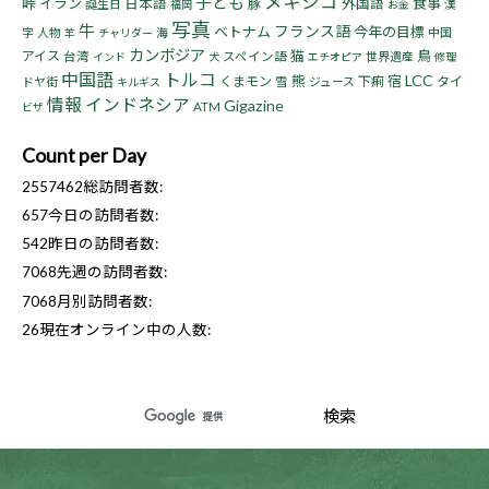
メキシコ
子ども
峠
イラン
食事
日本語
豚
外国語
誕生日
漢
福岡
お金
写真
牛
フランス語
ベトナム
今年の目標
字
人物
海
中国
羊
チャリダー
カンボジア
猫
鳥
アイス
台湾
スペイン語
世界遺産
インド
犬
エチオピア
修理
中国語
トルコ
LCC
熊
宿
くまモン
下痢
タイ
ドヤ街
雪
ジュース
キルギス
情報
インドネシア
Gigazine
ATM
ビザ
Count per Day
2557462
総訪問者数:
657
今日の訪問者数:
542
昨日の訪問者数:
7068
先週の訪問者数:
7068
月別訪問者数:
26
現在オンライン中の人数: