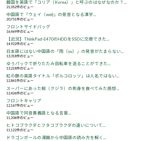
韓国を英語で「コリア（Korea）」と呼ぶのはなぜなのか？...
21,052件のビュー
中国語で「ウェイ（wei)」の発音となる漢字...
20,751件のビュー
フロントサイドバッグ
16,469件のビュー
【近況】ThinkPad-E470のHDDをSSDに交換できた...
14,922件のビュー
日本語にはない中国語の「雨（yu）」の発音がたまらない...
13,318件のビュー
ゆうパックで折りたたみ自転車を送ることができた...
13,218件のビュー
紅の豚の英語タイトル「ポルコロッソ」は人名ではない...
12,861件のビュー
スーパーにあった鯨（クジラ）の刺身を食べてみた感想...
12,426件のビュー
フロントキャリア
12,167件のビュー
中国語で同音異義語となる言葉...
11,206件のビュー
ヒトコブラクダとフタコブラクダの違いについて...
11,122件のビュー
ドラゴンボールの漫画から中国語の読み方を解く...