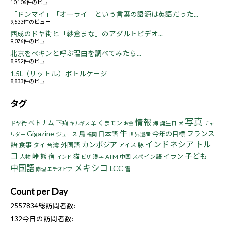
10,106件のビュー
「ドンマイ」「オーライ」という言葉の語源は英語だった...
9,533件のビュー
西成のドヤ街と「紗倉まな」のアダルトビデオ...
9,076件のビュー
北京をペキンと呼ぶ理由を調べてみたら...
8,952件のビュー
1.5L（リットル）ボトルケージ
8,833件のビュー
タグ
写真
情報
ベトナム
下痢
くまモン
ドヤ街
海
誕生日
キルギス
羊
お金
犬
チャ
牛
Gigazine
フランス
鳥
今年の目標
日本語
ジュース
世界遺産
リダー
福岡
インドネシア
トル
語
カンボジア
食事
タイ
外国語
アイス
豚
台湾
コ
子ども
峠
熊
宿
猫
イラン
人物
漢字
ATM
中国
スペイン語
インド
ビザ
中国語
メキシコ
LCC
雪
修理
エチオピア
Count per Day
2557834
総訪問者数:
132
今日の訪問者数: