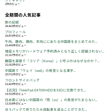
リアキャリア
2件のビュー
全期間の人気記事
旅の記録
34,463件のビュー
プロフィール
26,876件のビュー
牛肉、豚肉、鶏肉、羊肉ににあたる中国語をまとめてみた...
25,449件のビュー
増設メモリがハードウェア予約済みとなり正しく認識されない...
21,167件のビュー
韓国を英語で「コリア（Korea）」と呼ぶのはなぜなのか？...
21,052件のビュー
中国語で「ウェイ（wei)」の発音となる漢字...
20,751件のビュー
フロントサイドバッグ
16,469件のビュー
【近況】ThinkPad-E470のHDDをSSDに交換できた...
14,922件のビュー
日本語にはない中国語の「雨（yu）」の発音がたまらない...
13,318件のビュー
ゆうパックで折りたたみ自転車を送ることができた...