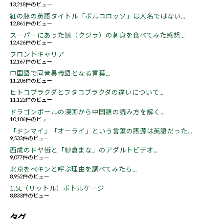
13,218件のビュー
紅の豚の英語タイトル「ポルコロッソ」は人名ではない...
12,861件のビュー
スーパーにあった鯨（クジラ）の刺身を食べてみた感想...
12,426件のビュー
フロントキャリア
12,167件のビュー
中国語で同音異義語となる言葉...
11,206件のビュー
ヒトコブラクダとフタコブラクダの違いについて...
11,122件のビュー
ドラゴンボールの漫画から中国語の読み方を解く...
10,106件のビュー
「ドンマイ」「オーライ」という言葉の語源は英語だった...
9,533件のビュー
西成のドヤ街と「紗倉まな」のアダルトビデオ...
9,077件のビュー
北京をペキンと呼ぶ理由を調べてみたら...
8,952件のビュー
1.5L（リットル）ボトルケージ
8,833件のビュー
タグ