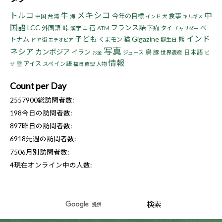
トルコ
メキシコ
中
牛
今年の目標
食事
中国
台湾
海
インド
犬
キルギス
国語
LCC
フランス語
峠
宿
ベ
外国語
下痢
タイ
漢字
ATM
羊
チャリダー
インド
子ども
Gigazine
トナム
猫
熊
くまモン
ドヤ街
誕生日
エチオピア
写真
ネシア
カンボジア
イラン
鳥
豚
日本語
ジュース
世界遺産
お金
ビ
情報
アイス
雪
スペイン語
人物
ザ
福岡
修理
Count per Day
2557900
総訪問者数:
198
今日の訪問者数:
897
昨日の訪問者数:
6918
先週の訪問者数:
7506
月別訪問者数:
4
現在オンライン中の人数: