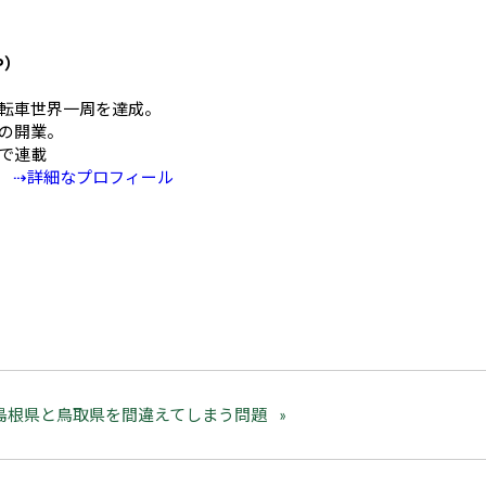
や）
mの自転車世界一周を達成。
の開業。
Eで連載
⇢詳細なプロフィール
島根県と鳥取県を間違えてしまう問題