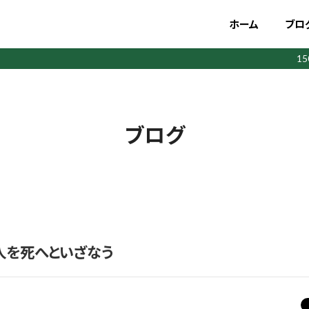
ホーム
ブロ
1
ブログ
人を死へといざなう