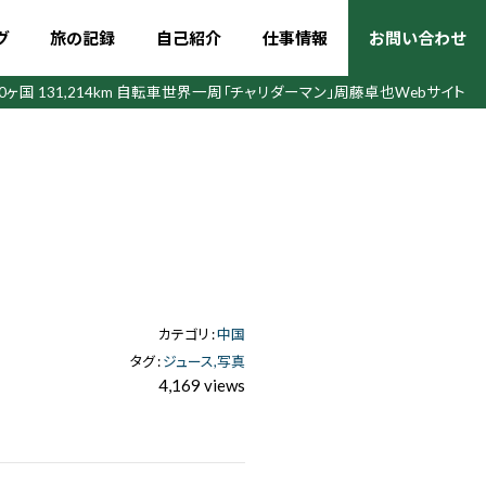
グ
旅の記録
自己紹介
仕事情報
お問い合わせ
50ヶ国 131,214km 自転車世界一周
「チャリダーマン」周藤卓也Webサイト
カテゴリ :
中国
タグ :
ジュース
写真
4,169 views