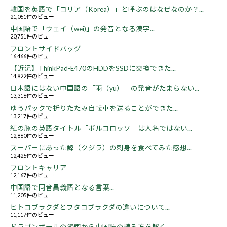
韓国を英語で「コリア（Korea）」と呼ぶのはなぜなのか？...
21,051件のビュー
中国語で「ウェイ（wei)」の発音となる漢字...
20,751件のビュー
フロントサイドバッグ
16,466件のビュー
【近況】ThinkPad-E470のHDDをSSDに交換できた...
14,922件のビュー
日本語にはない中国語の「雨（yu）」の発音がたまらない...
13,316件のビュー
ゆうパックで折りたたみ自転車を送ることができた...
13,217件のビュー
紅の豚の英語タイトル「ポルコロッソ」は人名ではない...
12,860件のビュー
スーパーにあった鯨（クジラ）の刺身を食べてみた感想...
12,425件のビュー
フロントキャリア
12,167件のビュー
中国語で同音異義語となる言葉...
11,205件のビュー
ヒトコブラクダとフタコブラクダの違いについて...
11,117件のビュー