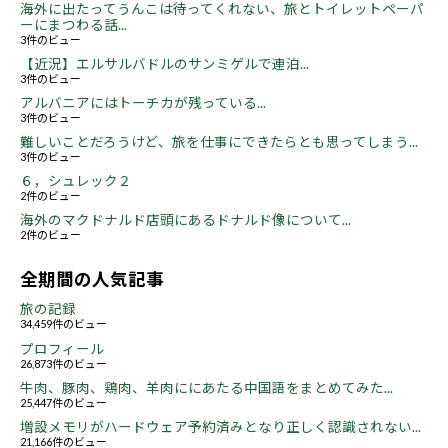
海外に出たってうんこは待ってくれない、旅とトイレットペーパ
ーにまつわる話...
3件のビュー
【近況】エルサルバドルのサンミゲルで連泊...
3件のビュー
アルバニアにはトーチカが残っている...
3件のビュー
難しいことだろうけど、旅を仕事にできたらとも思ってしまう...
3件のビュー
６，シュレック２
2件のビュー
海外のマクドナルド店頭にあるドナルド像について...
2件のビュー
全期間の人気記事
旅の記録
34,459件のビュー
プロフィール
26,873件のビュー
牛肉、豚肉、鶏肉、羊肉ににあたる中国語をまとめてみた...
25,447件のビュー
増設メモリがハードウェア予約済みとなり正しく認識されない...
21,166件のビュー