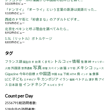
ドラゴンボールの漫画から中国語の読み方を解く...
10,105件のビュー
「ドンマイ」「オーライ」という言葉の語源は英語だった...
9,533件のビュー
西成のドヤ街と「紗倉まな」のアダルトビデオ...
9,076件のビュー
北京をペキンと呼ぶ理由を調べてみたら...
8,952件のビュー
1.5L（リットル）ボトルケージ
8,833件のビュー
タグ
トルコ
情報
フランス語
峠
くまモン
豚
誕生日
台湾
雪
羊
ビザ
チャリダー
写真
メキシコ
猫
外国語
人物
世界遺産
スペイン語
ドヤ街
ジュース
修理
中国語
Gigazine
今年の目標
鳥
食事
下痢
中国
ATM
海
犬
お金
インド
子ども
牛
LCC
カンボジア
イラン
ベトナム
熊
アイ
漢字
エチオピア
福岡
インドネシア
宿
ス
日本語
タイ
キルギス
Count per Day
2556791
総訪問者数:
528
今日の訪問者数: