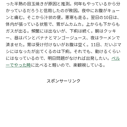
った半熟の目玉焼きが原因と推測。何年もやっているから分
かっているだろうと信用したのが敗因。夜中にお腹がキュー
ンと痛む。そこから汁状の便。悪寒も走る。翌日の10日は、
体内が張っている状態で、胃がムカムカ。上からも下からも
ガスが出る。頻繁には出ないが、下痢は続く。朝はクッキ
ー、昼はパンとバナナとマンゴージュース、夜はラーメンで
済ませた。胃は受け付けないがお腹は空く。11日、だいぶマ
シにはなったが出てくるのは下痢。それでも、動けるくらい
にはなっているので、明日問題がなければ出発したい。
ペル
ーでやった時
に比べると軽いので、楽観視している。
スポンサーリンク