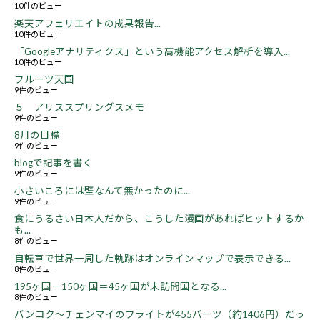
10件のビュー
楽天アフェリエイトの成果報告...
10件のビュー
「Googleアナリティクス」という高機能アクセス解析を導入...
10件のビュー
フルーツ天国
9件のビュー
５ アリススプリングスメモ
9件のビュー
8月の目標
9件のビュー
blogで記事を書く
9件のビュー
小さいころには壁なんて無かったのに...
9件のビュー
食にうるさい日本人だから、こうした漫画があればヒットするか
も...
8件のビュー
自転車で世界一周した軌跡はオンラインマップで表示できる...
8件のビュー
195ヶ国－150ヶ国＝45ヶ国が未訪問国となる...
8件のビュー
バンコク～チェンマイのフライトが455バーツ（約1406円）だっ