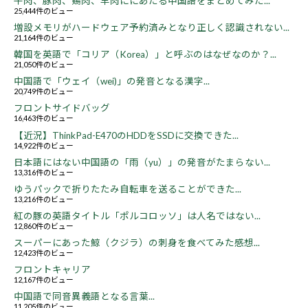
牛肉、豚肉、鶏肉、羊肉ににあたる中国語をまとめてみた...
25,444件のビュー
増設メモリがハードウェア予約済みとなり正しく認識されない...
21,164件のビュー
韓国を英語で「コリア（Korea）」と呼ぶのはなぜなのか？...
21,050件のビュー
中国語で「ウェイ（wei)」の発音となる漢字...
20,749件のビュー
フロントサイドバッグ
16,463件のビュー
【近況】ThinkPad-E470のHDDをSSDに交換できた...
14,922件のビュー
日本語にはない中国語の「雨（yu）」の発音がたまらない...
13,316件のビュー
ゆうパックで折りたたみ自転車を送ることができた...
13,216件のビュー
紅の豚の英語タイトル「ポルコロッソ」は人名ではない...
12,860件のビュー
スーパーにあった鯨（クジラ）の刺身を食べてみた感想...
12,423件のビュー
フロントキャリア
12,167件のビュー
中国語で同音異義語となる言葉...
11,205件のビュー