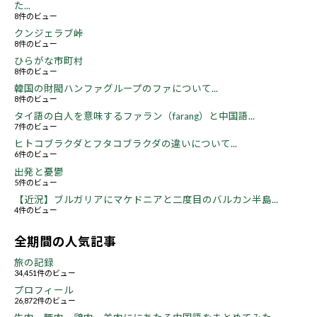
た...
8件のビュー
クンジェラブ峠
8件のビュー
ひらがな市町村
8件のビュー
韓国の財閥ハンファグループのファについて...
8件のビュー
タイ語の白人を意味するファラン（farang）と中国語...
7件のビュー
ヒトコブラクダとフタコブラクダの違いについて...
6件のビュー
出発と憂鬱
5件のビュー
【近況】ブルガリアにマケドニアと二度目のバルカン半島...
4件のビュー
全期間の人気記事
旅の記録
34,451件のビュー
プロフィール
26,872件のビュー