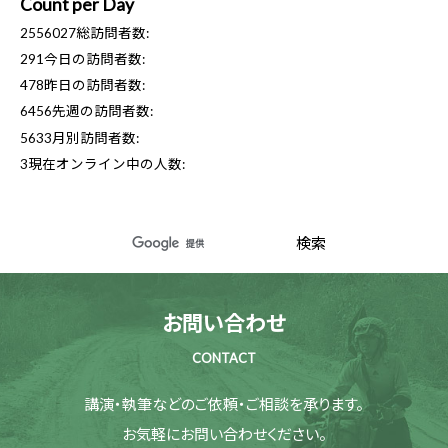
Count per Day
2556027
総訪問者数:
291
今日の訪問者数:
478
昨日の訪問者数:
6456
先週の訪問者数:
5633
月別訪問者数:
3
現在オンライン中の人数:
お問い合わせ
CONTACT
講演・執筆などのご依頼・ご相談を承ります。
お気軽にお問い合わせください。