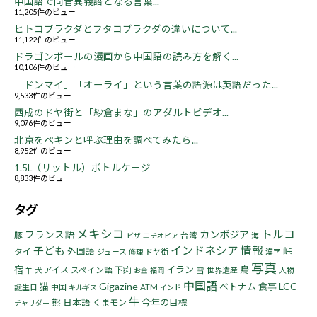
中国語で同音異義語となる言葉...
11,205件のビュー
ヒトコブラクダとフタコブラクダの違いについて...
11,122件のビュー
ドラゴンボールの漫画から中国語の読み方を解く...
10,106件のビュー
「ドンマイ」「オーライ」という言葉の語源は英語だった...
9,533件のビュー
西成のドヤ街と「紗倉まな」のアダルトビデオ...
9,076件のビュー
北京をペキンと呼ぶ理由を調べてみたら...
8,952件のビュー
1.5L（リットル）ボトルケージ
8,833件のビュー
タグ
メキシコ
トルコ
フランス語
カンボジア
豚
台湾
海
ビザ
エチオピア
インドネシア
情報
子ども
峠
タイ
外国語
ジュース
ドヤ街
漢字
修理
写真
宿
イラン
鳥
アイス
下痢
スペイン語
雪
世界遺産
人物
羊
犬
お金
福岡
中国語
Gigazine
LCC
猫
ベトナム
食事
誕生日
中国
ATM
キルギス
インド
牛
熊
今年の目標
日本語
くまモン
チャリダー