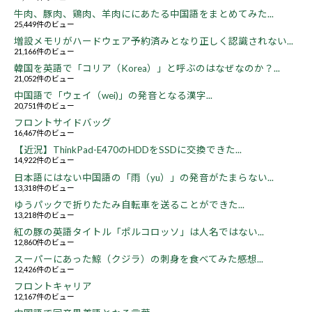
牛肉、豚肉、鶏肉、羊肉ににあたる中国語をまとめてみた...
25,449件のビュー
増設メモリがハードウェア予約済みとなり正しく認識されない...
21,166件のビュー
韓国を英語で「コリア（Korea）」と呼ぶのはなぜなのか？...
21,052件のビュー
中国語で「ウェイ（wei)」の発音となる漢字...
20,751件のビュー
フロントサイドバッグ
16,467件のビュー
【近況】ThinkPad-E470のHDDをSSDに交換できた...
14,922件のビュー
日本語にはない中国語の「雨（yu）」の発音がたまらない...
13,318件のビュー
ゆうパックで折りたたみ自転車を送ることができた...
13,218件のビュー
紅の豚の英語タイトル「ポルコロッソ」は人名ではない...
12,860件のビュー
スーパーにあった鯨（クジラ）の刺身を食べてみた感想...
12,426件のビュー
フロントキャリア
12,167件のビュー