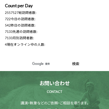
Count per Day
2557527
総訪問者数:
722
今日の訪問者数:
542
昨日の訪問者数:
7133
先週の訪問者数:
7133
月別訪問者数:
4
現在オンライン中の人数:
お問い合わせ
CONTACT
講演・執筆などのご依頼・ご相談を承ります。