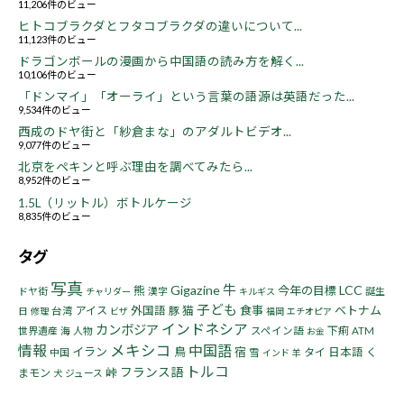
11,206件のビュー
ヒトコブラクダとフタコブラクダの違いについて...
11,123件のビュー
ドラゴンボールの漫画から中国語の読み方を解く...
10,106件のビュー
「ドンマイ」「オーライ」という言葉の語源は英語だった...
9,534件のビュー
西成のドヤ街と「紗倉まな」のアダルトビデオ...
9,077件のビュー
北京をペキンと呼ぶ理由を調べてみたら...
8,952件のビュー
1.5L（リットル）ボトルケージ
8,835件のビュー
タグ
写真
牛
Gigazine
LCC
熊
今年の目標
ドヤ街
漢字
誕生
チャリダー
キルギス
子ども
猫
食事
ベトナム
アイス
外国語
豚
日
台湾
修理
ビザ
福岡
エチオピア
インドネシア
カンボジア
下痢
世界遺産
海
人物
スペイン語
ATM
お金
情報
メキシコ
中国語
イラン
鳥
宿
タイ
日本語
く
中国
雪
インド
羊
トルコ
フランス語
峠
まモン
ジュース
犬