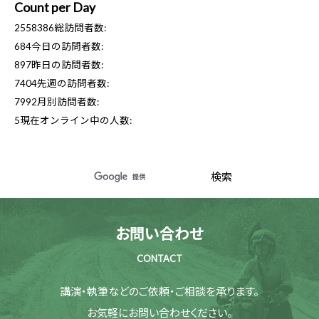
Count per Day
2558386
総訪問者数:
684
今日の訪問者数:
897
昨日の訪問者数:
7404
先週の訪問者数:
7992
月別訪問者数:
5
現在オンライン中の人数:
お問い合わせ
CONTACT
講演・執筆などのご依頼・ご相談を承ります。
お気軽にお問い合わせください。