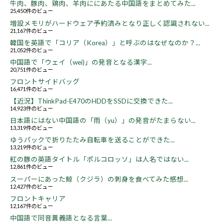
牛肉、豚肉、鶏肉、羊肉ににあたる中国語をまとめてみた...
25,450件のビュー
増設メモリがハードウェア予約済みとなり正しく認識されない...
21,167件のビュー
韓国を英語で「コリア（Korea）」と呼ぶのはなぜなのか？...
21,052件のビュー
中国語で「ウェイ（wei)」の発音となる漢字...
20,751件のビュー
フロントサイドバッグ
16,471件のビュー
【近況】ThinkPad-E470のHDDをSSDに交換できた...
14,923件のビュー
日本語にはない中国語の「雨（yu）」の発音がたまらない...
13,319件のビュー
ゆうパックで折りたたみ自転車を送ることができた...
13,219件のビュー
紅の豚の英語タイトル「ポルコロッソ」は人名ではない...
12,861件のビュー
スーパーにあった鯨（クジラ）の刺身を食べてみた感想...
12,427件のビュー
フロントキャリア
12,167件のビュー
中国語で同音異義語となる言葉...