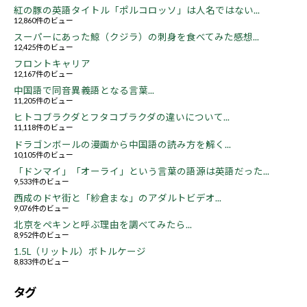
紅の豚の英語タイトル「ポルコロッソ」は人名ではない...
12,860件のビュー
スーパーにあった鯨（クジラ）の刺身を食べてみた感想...
12,425件のビュー
フロントキャリア
12,167件のビュー
中国語で同音異義語となる言葉...
11,205件のビュー
ヒトコブラクダとフタコブラクダの違いについて...
11,118件のビュー
ドラゴンボールの漫画から中国語の読み方を解く...
10,105件のビュー
「ドンマイ」「オーライ」という言葉の語源は英語だった...
9,533件のビュー
西成のドヤ街と「紗倉まな」のアダルトビデオ...
9,076件のビュー
北京をペキンと呼ぶ理由を調べてみたら...
8,952件のビュー
1.5L（リットル）ボトルケージ
8,833件のビュー
タグ