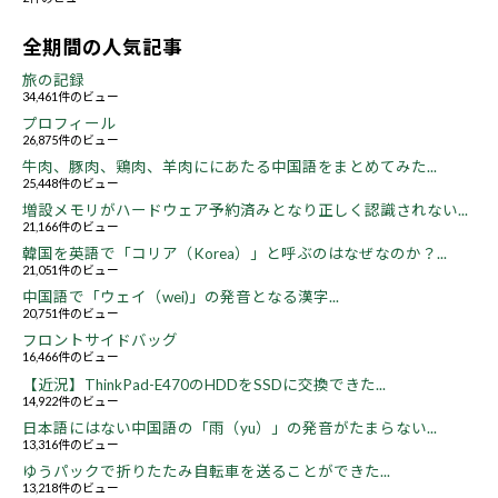
全期間の人気記事
旅の記録
34,461件のビュー
プロフィール
26,875件のビュー
牛肉、豚肉、鶏肉、羊肉ににあたる中国語をまとめてみた...
25,448件のビュー
増設メモリがハードウェア予約済みとなり正しく認識されない...
21,166件のビュー
韓国を英語で「コリア（Korea）」と呼ぶのはなぜなのか？...
21,051件のビュー
中国語で「ウェイ（wei)」の発音となる漢字...
20,751件のビュー
フロントサイドバッグ
16,466件のビュー
【近況】ThinkPad-E470のHDDをSSDに交換できた...
14,922件のビュー
日本語にはない中国語の「雨（yu）」の発音がたまらない...
13,316件のビュー
ゆうパックで折りたたみ自転車を送ることができた...
13,218件のビュー