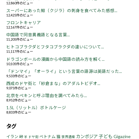
12,860件のビュー
スーパーにあった鯨（クジラ）の刺身を食べてみた感想...
12,425件のビュー
フロントキャリア
12,167件のビュー
中国語で同音異義語となる言葉...
11,205件のビュー
ヒトコブラクダとフタコブラクダの違いについて...
11,117件のビュー
ドラゴンボールの漫画から中国語の読み方を解く...
10,105件のビュー
「ドンマイ」「オーライ」という言葉の語源は英語だった...
9,533件のビュー
西成のドヤ街と「紗倉まな」のアダルトビデオ...
9,075件のビュー
北京をペキンと呼ぶ理由を調べてみたら...
8,952件のビュー
1.5L（リットル）ボトルケージ
8,833件のビュー
タグ
子ども
カンボジア
Gigazine
イラン
峠
ベトナム
猫
ドヤ街
世界遺産
羊