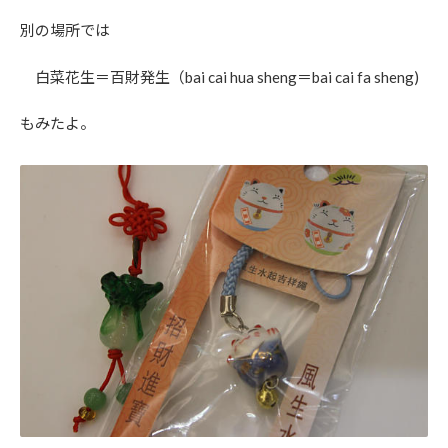
別の場所では
白菜花生＝百財発生（bai cai hua sheng＝bai cai fa sheng)
もみたよ。