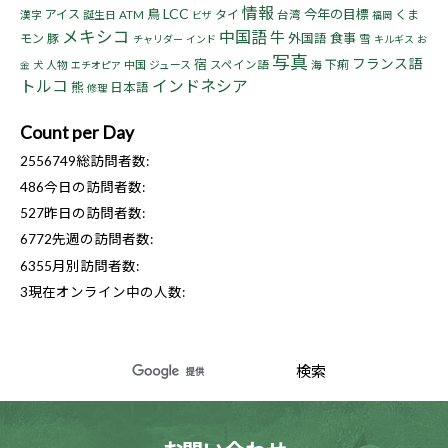
情報
LCC
鳥
今年の目標
アイス
タイ
くま
漢字
誕生日
ATM
台湾
ビザ
福岡
メキシコ
中国語
牛
食事
モン
豚
外国語
雪
チャリダー
インド
キルギス
お
写真
フランス語
宿
下痢
人物
中国
ジュース
スペイン語
海
金
犬
エチオピア
トルコ
インドネシア
熊
日本語
修理
Count per Day
2556749
総訪問者数:
486
今日の訪問者数:
527
昨日の訪問者数:
6772
先週の訪問者数:
6355
月別訪問者数:
3
現在オンライン中の人数: