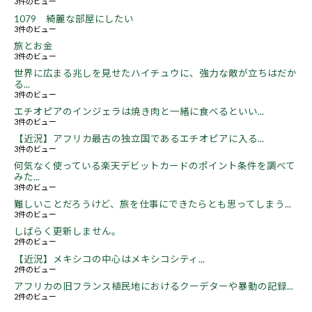
3件のビュー
1079 綺麗な部屋にしたい
3件のビュー
旅とお金
3件のビュー
世界に広まる兆しを見せたハイチュウに、強力な敵が立ちはだか
る...
3件のビュー
エチオピアのインジェラは焼き肉と一緒に食べるといい...
3件のビュー
【近況】アフリカ最古の独立国であるエチオピアに入る...
3件のビュー
何気なく使っている楽天デビットカードのポイント条件を調べて
みた...
3件のビュー
難しいことだろうけど、旅を仕事にできたらとも思ってしまう...
3件のビュー
しばらく更新しません。
2件のビュー
【近況】メキシコの中心はメキシコシティ...
2件のビュー
アフリカの旧フランス植民地におけるクーデターや暴動の記録...
2件のビュー