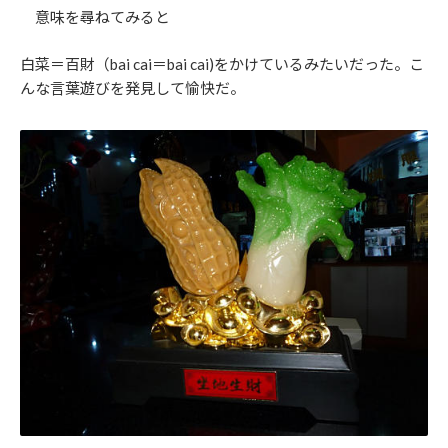
意味を尋ねてみると
白菜＝百財（bai cai＝bai cai)をかけているみたいだった。こ
んな言葉遊びを発見して愉快だ。