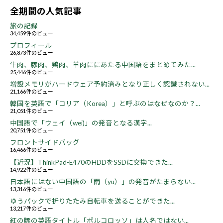
全期間の人気記事
旅の記録
34,459件のビュー
プロフィール
26,873件のビュー
牛肉、豚肉、鶏肉、羊肉ににあたる中国語をまとめてみた...
25,446件のビュー
増設メモリがハードウェア予約済みとなり正しく認識されない...
21,166件のビュー
韓国を英語で「コリア（Korea）」と呼ぶのはなぜなのか？...
21,051件のビュー
中国語で「ウェイ（wei)」の発音となる漢字...
20,751件のビュー
フロントサイドバッグ
16,466件のビュー
【近況】ThinkPad-E470のHDDをSSDに交換できた...
14,922件のビュー
日本語にはない中国語の「雨（yu）」の発音がたまらない...
13,316件のビュー
ゆうパックで折りたたみ自転車を送ることができた...
13,217件のビュー
紅の豚の英語タイトル「ポルコロッソ」は人名ではない...