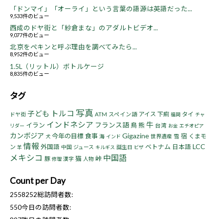
「ドンマイ」「オーライ」という言葉の語源は英語だった...
9,533件のビュー
西成のドヤ街と「紗倉まな」のアダルトビデオ...
9,077件のビュー
北京をペキンと呼ぶ理由を調べてみたら...
8,952件のビュー
1.5L（リットル）ボトルケージ
8,835件のビュー
タグ
写真
トルコ
子ども
アイス
下痢
タイ
ドヤ街
ATM
スペイン語
福岡
チャ
インドネシア
牛
フランス語
イラン
鳥
熊
台湾
リダー
お金
エチオピア
カンボジア
Gigazine
今年の目標
食事
宿
くまモ
海
世界遺産
雪
犬
インド
情報
LCC
ベトナム
ン
外国語
日本語
中国
ジュース
誕生日
羊
キルギス
ビザ
メキシコ
中国語
猫
峠
豚
漢字
人物
修理
Count per Day
2558252
総訪問者数:
550
今日の訪問者数: