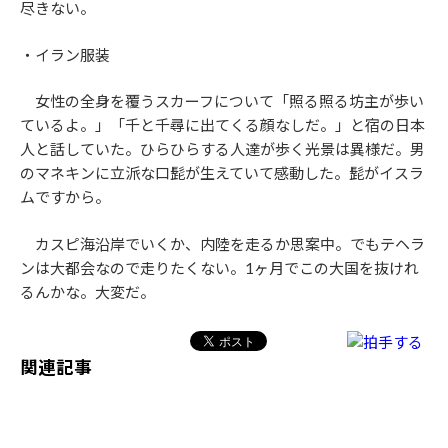
尽きない。
・イラン服装
女性の全身を覆うスカーフについて「照る照る坊主が歩い
ているよ。」「千と千尋に出てくる顔なしだ。」と宿の日本
人と話していた。ひらひらする人達が歩く光景は異様だ。男
のマネキンに立派な口髭が生えていて感動した。髭がイスラ
ムですから。
カスピ海沿岸でいくか、内陸を走るか思案中。でもテヘラ
ンは大都会なので走りたくない。1ヶ月でこの大国を抜けれ
るんかな。大変だ。
関連記事