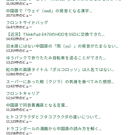
21,052件のビュー
中国語で「ウェイ（wei)」の発音となる漢字...
20,751件のビュー
フロントサイドバッグ
16,471件のビュー
【近況】ThinkPad-E470のHDDをSSDに交換できた...
14,922件のビュー
日本語にはない中国語の「雨（yu）」の発音がたまらない...
13,319件のビュー
ゆうパックで折りたたみ自転車を送ることができた...
13,219件のビュー
紅の豚の英語タイトル「ポルコロッソ」は人名ではない...
12,861件のビュー
スーパーにあった鯨（クジラ）の刺身を食べてみた感想...
12,427件のビュー
フロントキャリア
12,167件のビュー
中国語で同音異義語となる言葉...
11,206件のビュー
ヒトコブラクダとフタコブラクダの違いについて...
11,123件のビュー
ドラゴンボールの漫画から中国語の読み方を解く...
10,106件のビュー