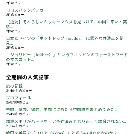
2件のビュー
ココスバックパッカー
2件のビュー
【近況】それらしいミッキーマウスを見つけて、中国に来たと実
感...
2件のビュー
日本とドイツの「ホットドッグ (hot dog)」に意外な共通点を発
見...
2件のビュー
「ジョリビー（Jollibee）」というフィリピンのファーストフード
のマスコット...
2件のビュー
全期間の人気記事
旅の記録
34,464件のビュー
プロフィール
26,878件のビュー
牛肉、豚肉、鶏肉、羊肉ににあたる中国語をまとめてみた...
25,450件のビュー
増設メモリがハードウェア予約済みとなり正しく認識されない...
21,167件のビュー
韓国を英語で「コリア（Korea）」と呼ぶのはなぜなのか？...