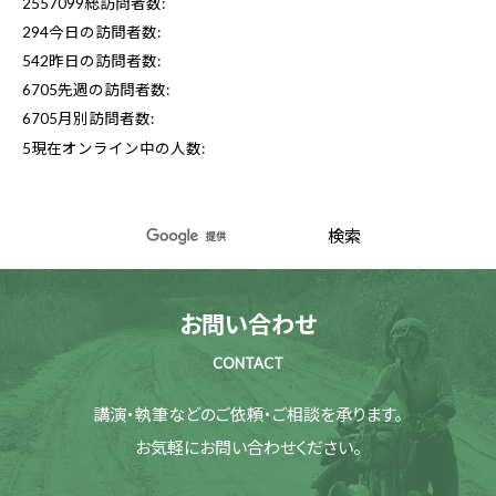
2557099
総訪問者数:
294
今日の訪問者数:
542
昨日の訪問者数:
6705
先週の訪問者数:
6705
月別訪問者数:
5
現在オンライン中の人数:
お問い合わせ
CONTACT
講演・執筆などのご依頼・ご相談を承ります。
お気軽にお問い合わせください。