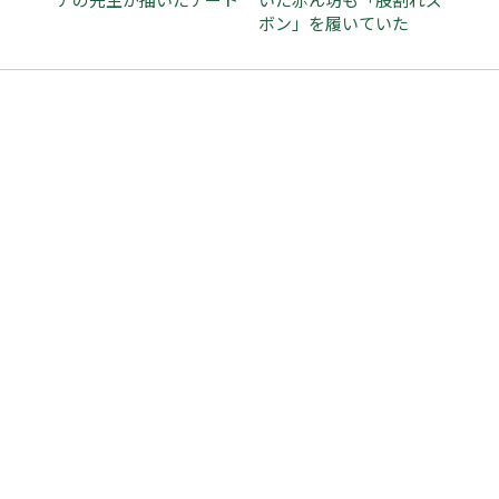
アの先生が描いたアート
いた赤ん坊も「股割れズ
ボン」を履いていた