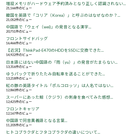
増設メモリがハードウェア予約済みとなり正しく認識されない...
21,166件のビュー
韓国を英語で「コリア（Korea）」と呼ぶのはなぜなのか？...
21,052件のビュー
中国語で「ウェイ（wei)」の発音となる漢字...
20,751件のビュー
フロントサイドバッグ
16,466件のビュー
【近況】ThinkPad-E470のHDDをSSDに交換できた...
14,922件のビュー
日本語にはない中国語の「雨（yu）」の発音がたまらない...
13,316件のビュー
ゆうパックで折りたたみ自転車を送ることができた...
13,218件のビュー
紅の豚の英語タイトル「ポルコロッソ」は人名ではない...
12,860件のビュー
スーパーにあった鯨（クジラ）の刺身を食べてみた感想...
12,425件のビュー
フロントキャリア
12,167件のビュー
中国語で同音異義語となる言葉...
11,205件のビュー
ヒトコブラクダとフタコブラクダの違いについて...