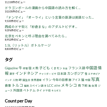
11,118件のビュー
ドラゴンボールの漫画から中国語の読み方を解く...
10,105件のビュー
「ドンマイ」「オーライ」という言葉の語源は英語だった...
9,533件のビュー
西成のドヤ街と「紗倉まな」のアダルトビデオ...
9,076件のビュー
北京をペキンと呼ぶ理由を調べてみたら...
8,952件のビュー
1.5L（リットル）ボトルケージ
8,833件のビュー
タグ
中国語
情
牛
子ども
Gigazine
フランス語
宿
熊
くまモン
修理
犬
お金
報
インドネシア
カンボジア
日本語
漢字
雪
チャリダー
ビザ
エチオピア
写真
峠
イラン
今年の目標
猫
豚
アイス
人物
誕生日
世界遺産
中国
インド
トルコ
メキシコ
LCC
食事
鳥
下痢
スペイン語
ATM
海
台湾
ジ
福岡
羊
ベトナム
外国語
タイ
ュース
ドヤ街
キルギス
Count per Day