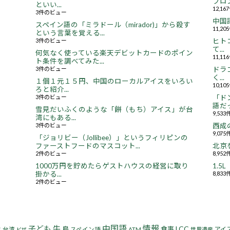
フロ
といい...
12,1
3件のビュー
中国
スペイン語の「ミラドール（mirador)」から殺す
11,2
という言葉を覚える...
3件のビュー
ヒト
て...
何気なく使っている楽天デビットカードのポイン
11,1
ト条件を調べてみた...
3件のビュー
ドラ
く...
１個１元１５円、中国のローカルアイスをいろい
10,1
ろと紹介...
3件のビュー
「ド
語だっ
雪見だいふくのような「餅（もち）アイス」が台
9,53
湾にもある...
3件のビュー
西成
9,07
「ジョリビー（Jollibee）」というフィリピンの
ファーストフードのマスコット...
北京
2件のビュー
8,95
1000万円を貯めたらゲストハウスの経営に取り
1.
掛かる...
8,83
2件のビュー
中国語
情報
子ども
牛
LCC
鳥
食事
アイ
台湾
スペイン語
ATM
世界遺産
ド
ビザ