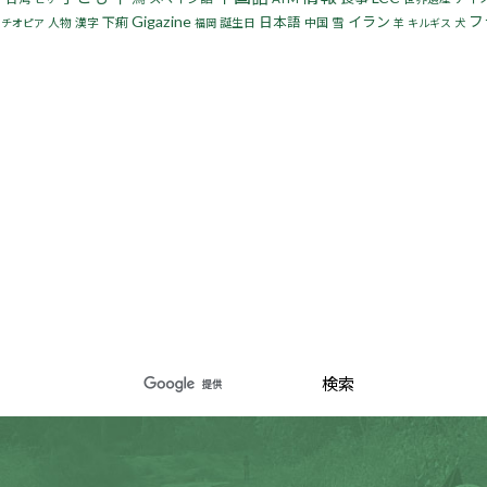
Gigazine
フ
イラン
下痢
日本語
人物
漢字
誕生日
中国
雪
エチオピア
福岡
羊
キルギス
犬