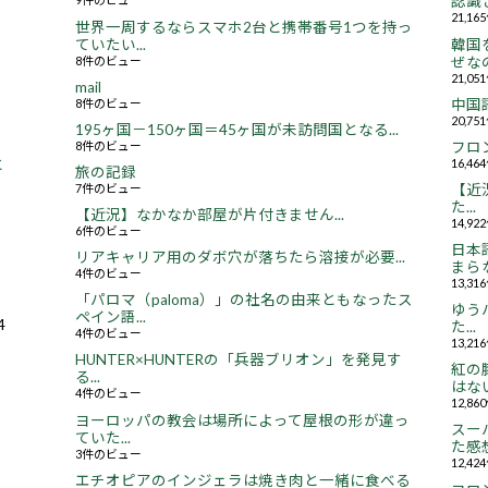
認識さ
21,1
世界一周するならスマホ2台と携帯番号1つを持っ
ていたい...
韓国
8件のビュー
ぜなの
21,0
mail
8件のビュー
中国
20,7
195ヶ国－150ヶ国＝45ヶ国が未訪問国となる...
8件のビュー
フロ
16,4
と
旅の記録
7件のビュー
【近況
た...
【近況】なかなか部屋が片付きません...
14,9
6件のビュー
日本
リアキャリア用のダボ穴が落ちたら溶接が必要...
まらな
4件のビュー
13,3
「パロマ（paloma）」の社名の由来ともなったス
ゆう
ペイン語...
4
た...
4件のビュー
13,2
HUNTER×HUNTERの「兵器ブリオン」を発見す
紅の
る...
はない.
4件のビュー
12,8
ヨーロッパの教会は場所によって屋根の形が違っ
スー
ていた...
た感想.
3件のビュー
12,4
エチオピアのインジェラは焼き肉と一緒に食べる