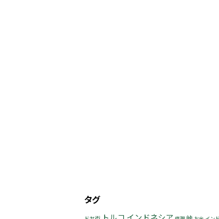
タグ
トルコ
インドネシア
峠
ドヤ街
修理
お金
イン