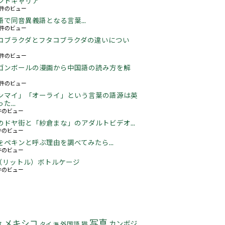
ントキャリア
67件のビュー
語で同音異義語となる言葉...
05件のビュー
コブラクダとフタコブラクダの違いについ
16件のビュー
ゴンボールの漫画から中国語の読み方を解
05件のビュー
ンマイ」「オーライ」という言葉の語源は英
た...
3件のビュー
のドヤ街と「紗倉まな」のアダルトビデオ...
5件のビュー
をペキンと呼ぶ理由を調べてみたら...
2件のビュー
5L（リットル）ボトルケージ
3件のビュー
写真
メキシコ
カンボジ
猫
ス
タイ
外国語
海