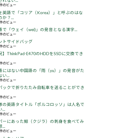
れない...
65件のビュー
を英語で「コリア（Korea）」と呼ぶのはな
か？...
51件のビュー
語で「ウェイ（wei)」の発音となる漢字...
51件のビュー
ントサイドバッグ
64件のビュー
】ThinkPad-E470のHDDをSSDに交換でき
22件のビュー
語にはない中国語の「雨（yu）」の発音がた
い...
16件のビュー
パックで折りたたみ自転車を送ることができ
16件のビュー
豚の英語タイトル「ポルコロッソ」は人名で
..
60件のビュー
パーにあった鯨（クジラ）の刺身を食べてみ
..
24件のビュー