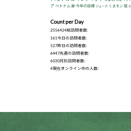
ア
ベトナム
今年の目標
宿
豚
くまモン
ジュース
Count per Day
2556424
総訪問者数:
161
今日の訪問者数:
527
昨日の訪問者数:
6447
先週の訪問者数:
6030
月別訪問者数:
4
現在オンライン中の人数: