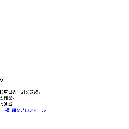
や）
mの自転車世界一周を達成。
の開業。
Eで連載
⇢詳細なプロフィール