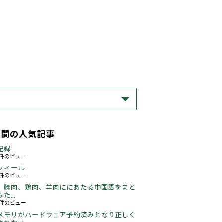
期間の人気記事
記録
58件のビュー
フィール
72件のビュー
、豚肉、鶏肉、羊肉ににあたる中国語をまと
た...
46件のビュー
メモリがハードウェア予約済みとなり正しく