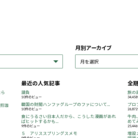
月別アーカイブ
最近の人気記事
全
たら
請負
旅の
10件のビュー
34,4
韓国の財閥ハンファグループのファについて...
プロ
焙煎珈
10件のビュー
26,8
食にうるさい日本人だから、こうした漫画があれ
牛肉
ばヒットするかも...
めてみ
9件のビュー
25,4
５ アリススプリングスメモ
増設
9件のビュー