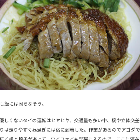
し飯には困らなそう。
優しくないタイの運転はヒヤヒヤ、交通量も多い中、橋や立体交差
りは走りやすく昼過ぎには宿に到着した。作業があるのでアゴダ
広く机と椅子があって、ワイファイも部屋に入るので、ここに滞在