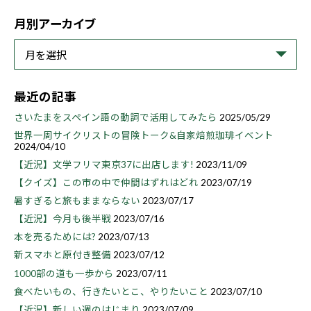
月別アーカイブ
最近の記事
さいたまをスペイン語の動詞で活用してみたら
2025/05/29
世界一周サイクリストの冒険トーク&自家焙煎珈琲イベント
2024/04/10
【近況】文学フリマ東京37に出店します!
2023/11/09
【クイズ】この市の中で仲間はずれはどれ
2023/07/19
暑すぎると旅もままならない
2023/07/17
【近況】今月も後半戦
2023/07/16
本を売るためには?
2023/07/13
新スマホと原付き整備
2023/07/12
1000部の道も一歩から
2023/07/11
食べたいもの、行きたいとこ、やりたいこと
2023/07/10
【近況】新しい週のはじまり
2023/07/09