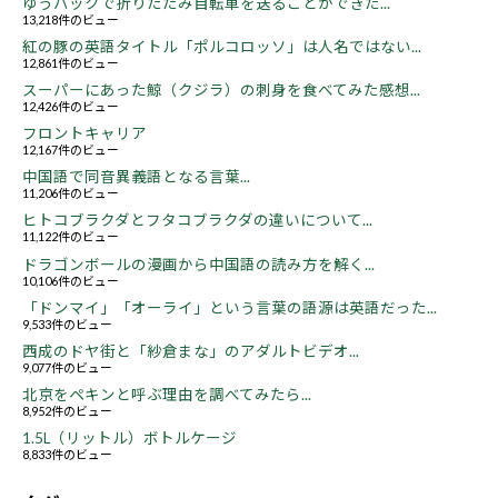
ゆうパックで折りたたみ自転車を送ることができた...
13,218件のビュー
紅の豚の英語タイトル「ポルコロッソ」は人名ではない...
12,861件のビュー
スーパーにあった鯨（クジラ）の刺身を食べてみた感想...
12,426件のビュー
フロントキャリア
12,167件のビュー
中国語で同音異義語となる言葉...
11,206件のビュー
ヒトコブラクダとフタコブラクダの違いについて...
11,122件のビュー
ドラゴンボールの漫画から中国語の読み方を解く...
10,106件のビュー
「ドンマイ」「オーライ」という言葉の語源は英語だった...
9,533件のビュー
西成のドヤ街と「紗倉まな」のアダルトビデオ...
9,077件のビュー
北京をペキンと呼ぶ理由を調べてみたら...
8,952件のビュー
1.5L（リットル）ボトルケージ
8,833件のビュー