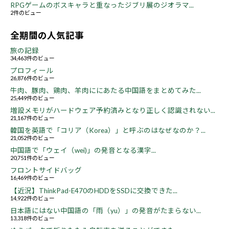
RPGゲームのボスキャラと重なったジブリ展のジオラマ...
2件のビュー
全期間の人気記事
旅の記録
34,463件のビュー
プロフィール
26,876件のビュー
牛肉、豚肉、鶏肉、羊肉ににあたる中国語をまとめてみた...
25,449件のビュー
増設メモリがハードウェア予約済みとなり正しく認識されない...
21,167件のビュー
韓国を英語で「コリア（Korea）」と呼ぶのはなぜなのか？...
21,052件のビュー
中国語で「ウェイ（wei)」の発音となる漢字...
20,751件のビュー
フロントサイドバッグ
16,469件のビュー
【近況】ThinkPad-E470のHDDをSSDに交換できた...
14,922件のビュー
日本語にはない中国語の「雨（yu）」の発音がたまらない...
13,318件のビュー