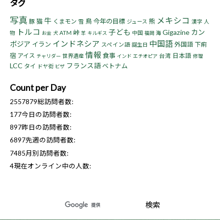
タグ
写真
メキシコ
牛
猫
鳥
今年の目標
熊
豚
くまモン
雪
ジュース
漢字
人
トルコ
子ども
Gigazine
カン
峠
物
ATM
中国
海
お金
犬
羊
キルギス
福岡
インドネシア
中国語
ボジア
イラン
外国語
下痢
スペイン語
誕生日
情報
宿
食事
アイス
日本語
世界遺産
台湾
チャリダー
インド
エチオピア
修理
LCC
フランス語
ベトナム
タイ
ドヤ街
ビザ
Count per Day
2557879
総訪問者数:
177
今日の訪問者数:
897
昨日の訪問者数:
6897
先週の訪問者数:
7485
月別訪問者数:
4
現在オンライン中の人数: