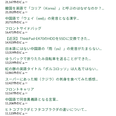
21,167件のビュー
韓国を英語で「コリア（Korea）」と呼ぶのはなぜなのか？...
21,052件のビュー
中国語で「ウェイ（wei)」の発音となる漢字...
20,751件のビュー
フロントサイドバッグ
16,471件のビュー
【近況】ThinkPad-E470のHDDをSSDに交換できた...
14,923件のビュー
日本語にはない中国語の「雨（yu）」の発音がたまらない...
13,319件のビュー
ゆうパックで折りたたみ自転車を送ることができた...
13,219件のビュー
紅の豚の英語タイトル「ポルコロッソ」は人名ではない...
12,861件のビュー
スーパーにあった鯨（クジラ）の刺身を食べてみた感想...
12,427件のビュー
フロントキャリア
12,167件のビュー
中国語で同音異義語となる言葉...
11,206件のビュー
ヒトコブラクダとフタコブラクダの違いについて...
11,123件のビュー