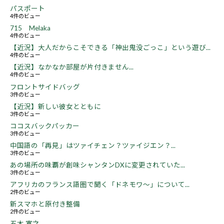
パスポート
4件のビュー
715 Melaka
4件のビュー
【近況】大人だからこそできる「神出鬼没ごっこ」という遊び...
4件のビュー
【近況】なかなか部屋が片付きません...
4件のビュー
フロントサイドバッグ
3件のビュー
【近況】新しい彼女とともに
3件のビュー
ココスバックパッカー
3件のビュー
中国語の「再見」はツァイチェン？ツァイジエン？...
3件のビュー
あの場所の味覇が創味シャンタンDXに変更されていた...
3件のビュー
アフリカのフランス語圏で聞く「ドネモワ～」について...
2件のビュー
新スマホと原付き整備
2件のビュー
五木 寛之