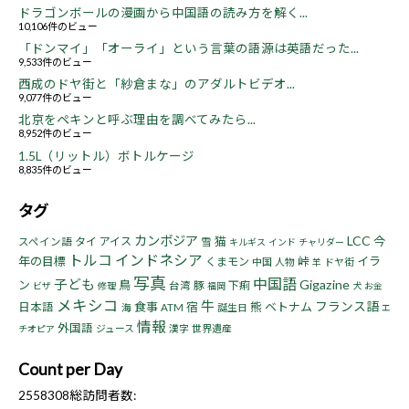
ドラゴンボールの漫画から中国語の読み方を解く...
10,106件のビュー
「ドンマイ」「オーライ」という言葉の語源は英語だった...
9,533件のビュー
西成のドヤ街と「紗倉まな」のアダルトビデオ...
9,077件のビュー
北京をペキンと呼ぶ理由を調べてみたら...
8,952件のビュー
1.5L（リットル）ボトルケージ
8,835件のビュー
タグ
カンボジア
LCC
猫
今
タイ
アイス
スペイン語
雪
キルギス
インド
チャリダー
トルコ
インドネシア
年の目標
峠
イラ
くまモン
中国
人物
ドヤ街
羊
写真
中国語
子ども
Gigazine
ン
鳥
豚
下痢
台湾
ビザ
修理
福岡
犬
お金
メキシコ
牛
フランス語
食事
宿
熊
ベトナム
日本語
海
ATM
誕生日
エ
情報
外国語
ジュース
漢字
世界遺産
チオピア
Count per Day
2558308
総訪問者数: