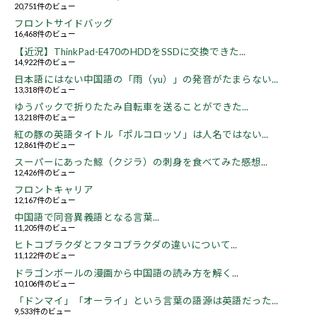
20,751件のビュー
フロントサイドバッグ
16,468件のビュー
【近況】ThinkPad-E470のHDDをSSDに交換できた...
14,922件のビュー
日本語にはない中国語の「雨（yu）」の発音がたまらない...
13,318件のビュー
ゆうパックで折りたたみ自転車を送ることができた...
13,218件のビュー
紅の豚の英語タイトル「ポルコロッソ」は人名ではない...
12,861件のビュー
スーパーにあった鯨（クジラ）の刺身を食べてみた感想...
12,426件のビュー
フロントキャリア
12,167件のビュー
中国語で同音異義語となる言葉...
11,205件のビュー
ヒトコブラクダとフタコブラクダの違いについて...
11,122件のビュー
ドラゴンボールの漫画から中国語の読み方を解く...
10,106件のビュー
「ドンマイ」「オーライ」という言葉の語源は英語だった...
9,533件のビュー