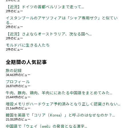
【近況】ドイツの首都ベルリンまで走って...
2件のビュー
イスタンブールのアヤソフィアは「シャア専用ザク」と似てい
る...
2件のビュー
【近況】さよならオーストラリア、次なる国へ...
2件のビュー
モルドバに生きる人たち
2件のビュー
全期間の人気記事
旅の記録
34,463件のビュー
プロフィール
26,876件のビュー
牛肉、豚肉、鶏肉、羊肉ににあたる中国語をまとめてみた...
25,449件のビュー
増設メモリがハードウェア予約済みとなり正しく認識されない...
21,166件のビュー
韓国を英語で「コリア（Korea）」と呼ぶのはなぜなのか？...
21,052件のビュー
中国語で「ウェイ（wei)」の発音となる漢字...