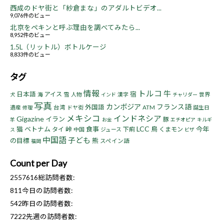
西成のドヤ街と「紗倉まな」のアダルトビデオ...
9,076件のビュー
北京をペキンと呼ぶ理由を調べてみたら...
8,952件のビュー
1.5L（リットル）ボトルケージ
8,833件のビュー
タグ
情報
トルコ
牛
宿
日本語
アイス
海
雪
人物
漢字
世界
犬
インド
チャリダー
写真
カンボジア
フランス語
外国語
遺産
台湾
ドヤ街
ATM
誕生日
修理
メキシコ
インドネシア
Gigazine
イラン
豚
羊
お金
エチオピア
キルギ
LCC
猫
ベトナム
峠
食事
鳥
今年
タイ
下痢
くまモン
中国
ジュース
ス
ビザ
中国語
子ども
の目標
熊
スペイン語
福岡
Count per Day
2557616
総訪問者数:
811
今日の訪問者数:
542
昨日の訪問者数:
7222
先週の訪問者数: