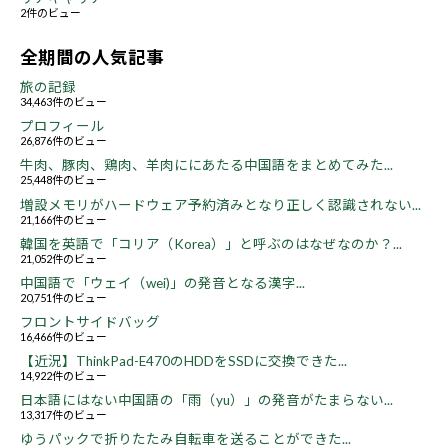
2件のビュー
全期間の人気記事
旅の記録
34,463件のビュー
プロフィール
26,876件のビュー
牛肉、豚肉、鶏肉、羊肉ににあたる中国語をまとめてみた...
25,448件のビュー
増設メモリがハードウェア予約済みとなり正しく認識されない...
21,166件のビュー
韓国を英語で「コリア（Korea）」と呼ぶのはなぜなのか？...
21,052件のビュー
中国語で「ウェイ（wei)」の発音となる漢字...
20,751件のビュー
フロントサイドバッグ
16,466件のビュー
【近況】ThinkPad-E470のHDDをSSDに交換できた...
14,922件のビュー
日本語にはない中国語の「雨（yu）」の発音がたまらない...
13,317件のビュー
ゆうパックで折りたたみ自転車を送ることができた...