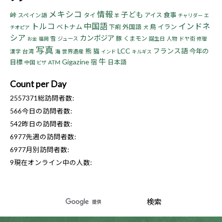
メキシコ
情報
子ども
峠
食事
タイ
アイス
スペイン語
羊
チャリダー
エ
トルコ
中国語
インドネ
ベトナム
鳥
イラン
下痢
外国語
チオピア
犬
シア
カンボジア
豚
くまモン
雪
ジュース
誕生日
人物
ドヤ街
お金
福岡
修理
写真
LCC
フランス語
熊
猫
今年の
漢字
台湾
海
世界遺産
インド
キルギス
牛
Gigazine
目標
宿
日本語
中国
ATM
ビザ
Count per Day
2557371
総訪問者数:
566
今日の訪問者数:
542
昨日の訪問者数:
6977
先週の訪問者数:
6977
月別訪問者数:
9
現在オンライン中の人数: