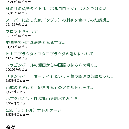
13,218件のビュー
紅の豚の英語タイトル「ポルコロッソ」は人名ではない...
12,860件のビュー
スーパーにあった鯨（クジラ）の刺身を食べてみた感想...
12,426件のビュー
フロントキャリア
12,167件のビュー
中国語で同音異義語となる言葉...
11,205件のビュー
ヒトコブラクダとフタコブラクダの違いについて...
11,121件のビュー
ドラゴンボールの漫画から中国語の読み方を解く...
10,105件のビュー
「ドンマイ」「オーライ」という言葉の語源は英語だった...
9,533件のビュー
西成のドヤ街と「紗倉まな」のアダルトビデオ...
9,076件のビュー
北京をペキンと呼ぶ理由を調べてみたら...
8,952件のビュー
1.5L（リットル）ボトルケージ
8,833件のビュー
タグ