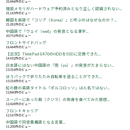
25,446件のビュー
増設メモリがハードウェア予約済みとなり正しく認識されない...
21,165件のビュー
韓国を英語で「コリア（Korea）」と呼ぶのはなぜなのか？...
21,051件のビュー
中国語で「ウェイ（wei)」の発音となる漢字...
20,751件のビュー
フロントサイドバッグ
16,464件のビュー
【近況】ThinkPad-E470のHDDをSSDに交換できた...
14,922件のビュー
日本語にはない中国語の「雨（yu）」の発音がたまらない...
13,316件のビュー
ゆうパックで折りたたみ自転車を送ることができた...
13,216件のビュー
紅の豚の英語タイトル「ポルコロッソ」は人名ではない...
12,860件のビュー
スーパーにあった鯨（クジラ）の刺身を食べてみた感想...
12,424件のビュー
フロントキャリア
12,167件のビュー
中国語で同音異義語となる言葉...
11,205件のビュー