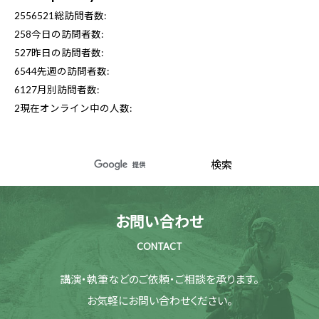
2556521
総訪問者数:
258
今日の訪問者数:
527
昨日の訪問者数:
6544
先週の訪問者数:
6127
月別訪問者数:
2
現在オンライン中の人数:
お問い合わせ
CONTACT
講演・執筆などのご依頼・ご相談を承ります。
お気軽にお問い合わせください。