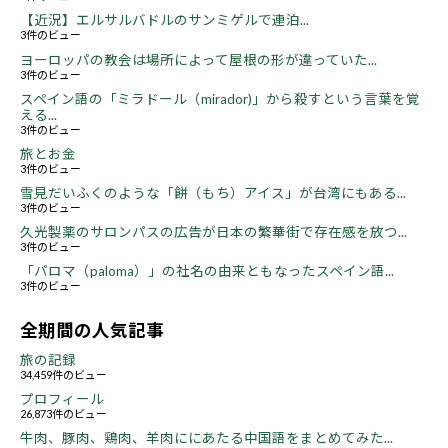
【近況】エルサルバドルのサンミゲルで連泊...
3件のビュー
ヨーロッパの教会は場所によって屋根の形が違っていた...
3件のビュー
スペイン語の「ミラドール（mirador)」から殺すという言葉を覚
える...
3件のビュー
旅とお金
3件のビュー
雪見だいふくのような「餅（もち）アイス」が台湾にもある...
3件のビュー
久光製薬のサロンパスの広告が日本の繁華街で存在感を放つ...
3件のビュー
「パロマ（paloma）」の社名の由来ともなったスペイン語...
3件のビュー
全期間の人気記事
旅の記録
34,459件のビュー
プロフィール
26,873件のビュー
牛肉、豚肉、鶏肉、羊肉ににあたる中国語をまとめてみた...