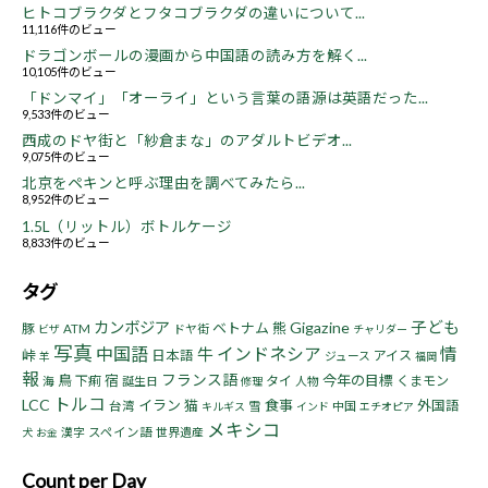
ヒトコブラクダとフタコブラクダの違いについて...
11,116件のビュー
ドラゴンボールの漫画から中国語の読み方を解く...
10,105件のビュー
「ドンマイ」「オーライ」という言葉の語源は英語だった...
9,533件のビュー
西成のドヤ街と「紗倉まな」のアダルトビデオ...
9,075件のビュー
北京をペキンと呼ぶ理由を調べてみたら...
8,952件のビュー
1.5L（リットル）ボトルケージ
8,833件のビュー
タグ
子ども
カンボジア
Gigazine
ベトナム
熊
豚
ATM
ドヤ街
ビザ
チャリダー
写真
中国語
インドネシア
情
牛
峠
日本語
アイス
ジュース
羊
福岡
報
フランス語
鳥
宿
今年の目標
下痢
タイ
くまモン
海
誕生日
人物
修理
トルコ
LCC
イラン
猫
食事
外国語
台湾
雪
中国
キルギス
インド
エチオピア
メキシコ
漢字
スペイン語
世界遺産
犬
お金
Count per Day