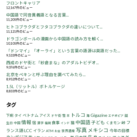
フロントキャリア
12,167件のビュー
中国語で同音異義語となる言葉...
11,205件のビュー
ヒトコブラクダとフタコブラクダの違いについて...
11,121件のビュー
ドラゴンボールの漫画から中国語の読み方を解く...
10,105件のビュー
「ドンマイ」「オーライ」という言葉の語源は英語だった...
9,533件のビュー
西成のドヤ街と「紗倉まな」のアダルトビデオ...
9,076件のビュー
北京をペキンと呼ぶ理由を調べてみたら...
8,952件のビュー
1.5L（リットル）ボトルケージ
8,833件のビュー
タグ
トルコ
Gigazine
ベトナム
下痢
タイ
アイス
ドヤ街
雪
海
誕
羊
エチオピア
情報
中国語
子ども
フ
宿
食事
猫
峠
くまモン
生日
中国
漢字
福岡
インド
写真
メキシコ
ランス語
LCC
イラン
今年の目標
ATM
世界遺産
お金