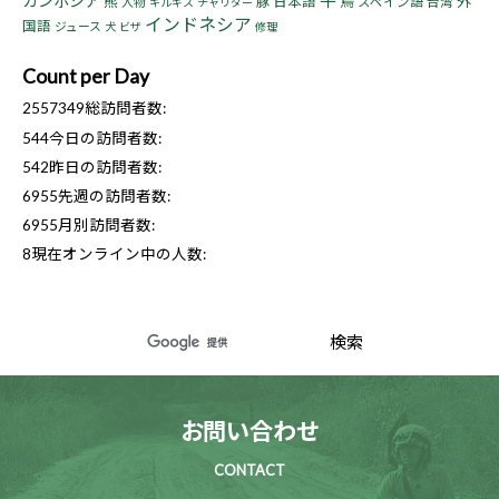
牛
カンボジア
熊
鳥
豚
日本語
外
人物
スペイン語
台湾
キルギス
チャリダー
インドネシア
国語
ジュース
犬
ビザ
修理
Count per Day
2557349
総訪問者数:
544
今日の訪問者数:
542
昨日の訪問者数:
6955
先週の訪問者数:
6955
月別訪問者数:
8
現在オンライン中の人数:
お問い合わせ
CONTACT