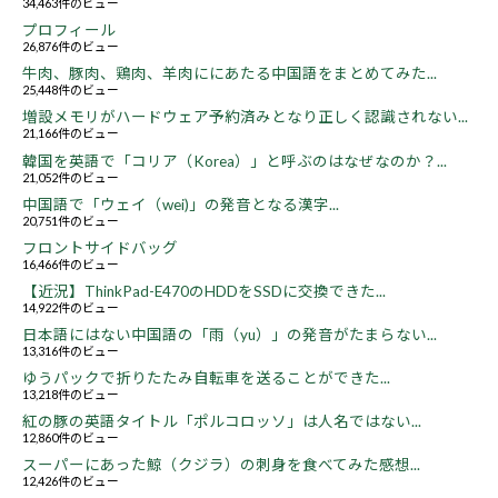
34,463件のビュー
プロフィール
26,876件のビュー
牛肉、豚肉、鶏肉、羊肉ににあたる中国語をまとめてみた...
25,448件のビュー
増設メモリがハードウェア予約済みとなり正しく認識されない...
21,166件のビュー
韓国を英語で「コリア（Korea）」と呼ぶのはなぜなのか？...
21,052件のビュー
中国語で「ウェイ（wei)」の発音となる漢字...
20,751件のビュー
フロントサイドバッグ
16,466件のビュー
【近況】ThinkPad-E470のHDDをSSDに交換できた...
14,922件のビュー
日本語にはない中国語の「雨（yu）」の発音がたまらない...
13,316件のビュー
ゆうパックで折りたたみ自転車を送ることができた...
13,218件のビュー
紅の豚の英語タイトル「ポルコロッソ」は人名ではない...
12,860件のビュー
スーパーにあった鯨（クジラ）の刺身を食べてみた感想...
12,426件のビュー