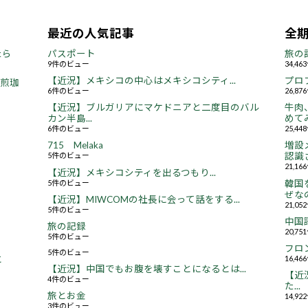
最近の人気記事
全
たら
パスポート
旅の
9件のビュー
34,4
【近況】メキシコの中心はメキシコシティ...
プロ
焙煎珈
6件のビュー
26,8
【近況】ブルガリアにマケドニアと二度目のバル
牛肉
カン半島...
めてみ
6件のビュー
25,4
715 Melaka
増設
5件のビュー
認識さ
21,1
【近況】メキシコシティを出るつもり...
5件のビュー
韓国
ぜなの
【近況】MIWCOMの社長に会って話をする...
21,0
5件のビュー
中国
旅の記録
20,7
5件のビュー
フロ
5件のビュー
16,4
と
【近況】中国でもお腹を壊すことになるとは...
【近況
4件のビュー
た...
旅とお金
14,9
3件のビュー