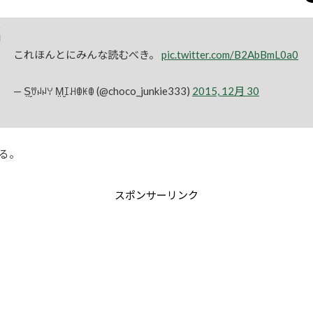
これほんとにみんな読むべき。
pic.twitter.com/B2AbBmL0a0
— S̤̮ꀎꈤꈤꌩ M̤̮ꀤꃅꂦꀘꂦ (@choco_junkie333)
2015, 12月 30
る。
スポンサーリンク