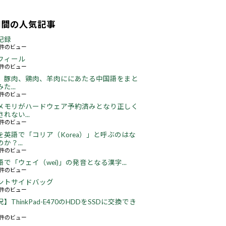
期間の人気記事
記録
63件のビュー
フィール
76件のビュー
、豚肉、鶏肉、羊肉ににあたる中国語をまと
た...
48件のビュー
メモリがハードウェア予約済みとなり正しく
れない...
66件のビュー
を英語で「コリア（Korea）」と呼ぶのはな
か？...
52件のビュー
語で「ウェイ（wei)」の発音となる漢字...
51件のビュー
ントサイドバッグ
66件のビュー
】ThinkPad-E470のHDDをSSDに交換でき
22件のビュー