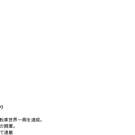
や）
mの自転車世界一周を達成。
の開業。
Eで連載