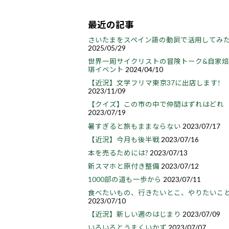
最近の記事
さいたまをスペイン語の動詞で活用してみ
2025/05/29
世界一周サイクリストの冒険トーク&自家
琲イベント
2024/04/10
【近況】文学フリマ東京37に出店します!
2023/11/09
【クイズ】この市の中で仲間はずれはどれ
2023/07/19
暑すぎると旅もままならない
2023/07/17
【近況】今月も後半戦
2023/07/16
本を売るためには?
2023/07/13
新スマホと原付き整備
2023/07/12
1000部の道も一歩から
2023/07/11
食べたいもの、行きたいとこ、やりたいこ
2023/07/10
【近況】新しい週のはじまり
2023/07/09
いろいろとうまくいかず
2023/07/07