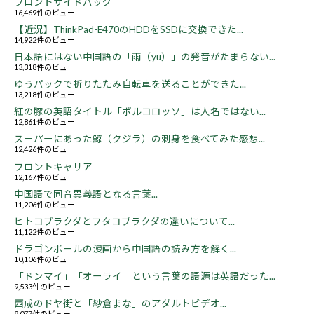
フロントサイドバッグ
16,469件のビュー
【近況】ThinkPad-E470のHDDをSSDに交換できた...
14,922件のビュー
日本語にはない中国語の「雨（yu）」の発音がたまらない...
13,318件のビュー
ゆうパックで折りたたみ自転車を送ることができた...
13,218件のビュー
紅の豚の英語タイトル「ポルコロッソ」は人名ではない...
12,861件のビュー
スーパーにあった鯨（クジラ）の刺身を食べてみた感想...
12,426件のビュー
フロントキャリア
12,167件のビュー
中国語で同音異義語となる言葉...
11,206件のビュー
ヒトコブラクダとフタコブラクダの違いについて...
11,122件のビュー
ドラゴンボールの漫画から中国語の読み方を解く...
10,106件のビュー
「ドンマイ」「オーライ」という言葉の語源は英語だった...
9,533件のビュー
西成のドヤ街と「紗倉まな」のアダルトビデオ...
9,077件のビュー