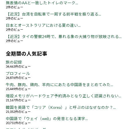
無表情のAAと一致したトイレのマーク...
2件のビュー
【近況】台湾を自転車で一周する前半戦を振り返る...
2件のビュー
日本とオーストラリアにおける夏の違い...
2件のビュー
【近況】タイの警察24時で、暴れる象の大捕り物が放映される...
2件のビュー
全期間の人気記事
旅の記録
34,463件のビュー
プロフィール
26,876件のビュー
牛肉、豚肉、鶏肉、羊肉ににあたる中国語をまとめてみた...
25,449件のビュー
増設メモリがハードウェア予約済みとなり正しく認識されない...
21,167件のビュー
韓国を英語で「コリア（Korea）」と呼ぶのはなぜなのか？...
21,052件のビュー
中国語で「ウェイ（wei)」の発音となる漢字...
20,751件のビュー