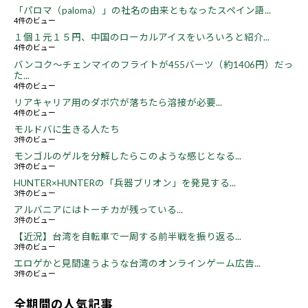
「パロマ（paloma）」の社名の由来ともなったスペイン語...
4件のビュー
１個１元１５円、中国のローカルアイスをいろいろと紹介...
4件のビュー
バンコク～チェンマイのフライトが455バーツ（約1406円）だっ
た...
4件のビュー
リアキャリア用のダボ穴が落ちたら溶接が必要...
4件のビュー
モルドバに生きる人たち
3件のビュー
モンゴルのゲルを分解したらこのような感じとなる...
3件のビュー
HUNTER×HUNTERの「兵器ブリオン」を発見する...
3件のビュー
アルバニアにはトーチカが残っている...
3件のビュー
【近況】台湾を自転車で一周する前半戦を振り返る...
3件のビュー
エロゲかと見間違うような台湾のオンラインゲーム広告...
3件のビュー
全期間の人気記事