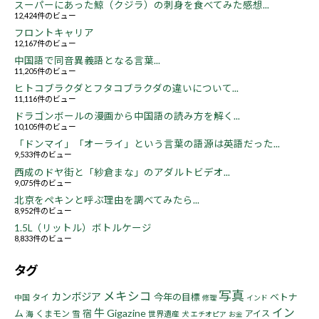
スーパーにあった鯨（クジラ）の刺身を食べてみた感想...
12,424件のビュー
フロントキャリア
12,167件のビュー
中国語で同音異義語となる言葉...
11,205件のビュー
ヒトコブラクダとフタコブラクダの違いについて...
11,116件のビュー
ドラゴンボールの漫画から中国語の読み方を解く...
10,105件のビュー
「ドンマイ」「オーライ」という言葉の語源は英語だった...
9,533件のビュー
西成のドヤ街と「紗倉まな」のアダルトビデオ...
9,075件のビュー
北京をペキンと呼ぶ理由を調べてみたら...
8,952件のビュー
1.5L（リットル）ボトルケージ
8,833件のビュー
タグ
写真
メキシコ
カンボジア
今年の目標
ベトナ
タイ
中国
修理
インド
イン
牛
Gigazine
ム
宿
くまモン
アイス
海
雪
世界遺産
犬
エチオピア
お金