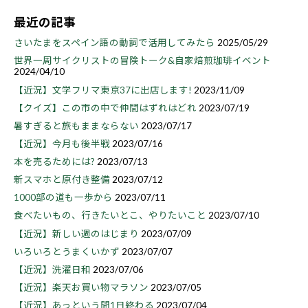
最近の記事
さいたまをスペイン語の動詞で活用してみたら
2025/05/29
世界一周サイクリストの冒険トーク&自家焙煎珈琲イベント
2024/04/10
【近況】文学フリマ東京37に出店します!
2023/11/09
【クイズ】この市の中で仲間はずれはどれ
2023/07/19
暑すぎると旅もままならない
2023/07/17
【近況】今月も後半戦
2023/07/16
本を売るためには?
2023/07/13
新スマホと原付き整備
2023/07/12
1000部の道も一歩から
2023/07/11
食べたいもの、行きたいとこ、やりたいこと
2023/07/10
【近況】新しい週のはじまり
2023/07/09
いろいろとうまくいかず
2023/07/07
【近況】洗濯日和
2023/07/06
【近況】楽天お買い物マラソン
2023/07/05
【近況】あっという間1日終わる
2023/07/04