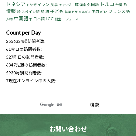
ドネシア
トルコ
イラン
食事
熊
豚
外国語
ドヤ街
漢字
台湾
チャリダー
情報
子ども
フランス語
峠
鳥
猫
下痢
スペイン語
ATM
福岡
ビザ
キルギス
中国語
LCC
日本語
人物
誕生日
ジュース
羊
Count per Day
2556324
総訪問者数:
61
今日の訪問者数:
527
昨日の訪問者数:
6347
先週の訪問者数:
5930
月別訪問者数:
7
現在オンライン中の人数:
お問い合わせ