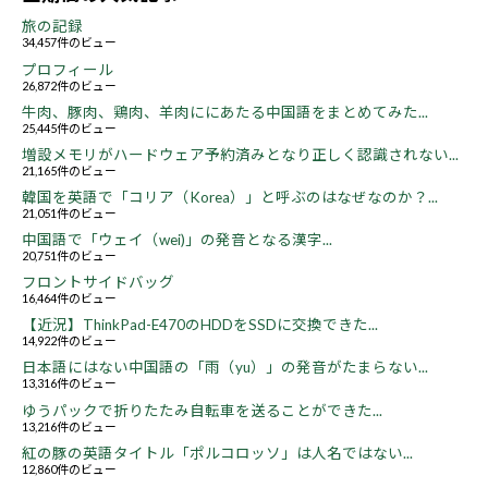
旅の記録
34,457件のビュー
プロフィール
26,872件のビュー
牛肉、豚肉、鶏肉、羊肉ににあたる中国語をまとめてみた...
25,445件のビュー
増設メモリがハードウェア予約済みとなり正しく認識されない...
21,165件のビュー
韓国を英語で「コリア（Korea）」と呼ぶのはなぜなのか？...
21,051件のビュー
中国語で「ウェイ（wei)」の発音となる漢字...
20,751件のビュー
フロントサイドバッグ
16,464件のビュー
【近況】ThinkPad-E470のHDDをSSDに交換できた...
14,922件のビュー
日本語にはない中国語の「雨（yu）」の発音がたまらない...
13,316件のビュー
ゆうパックで折りたたみ自転車を送ることができた...
13,216件のビュー
紅の豚の英語タイトル「ポルコロッソ」は人名ではない...
12,860件のビュー