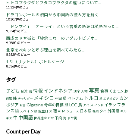
ヒトコブラクダとフタコブラクダの違いについて...
11,124件のビュー
ドラゴンボールの漫画から中国語の読み方を解く...
10,107件のビュー
「ドンマイ」「オーライ」という言葉の語源は英語だった...
9,534件のビュー
西成のドヤ街と「紗倉まな」のアダルトビデオ...
9,078件のビュー
北京をペキンと呼ぶ理由を調べてみたら...
8,952件のビュー
1.5L（リットル）ボトルケージ
8,836件のビュー
タグ
写真
情報
インドネシア
子ども
食事
くまモン
豚
台湾
雪
漢字
人物
メキシコ
トルコ
カン
峠
猫
ベトナム
中国
修理
チャリダー
羊
エチオピア
ボジア
Gigazine
LCC
フラ
今年の目標
熊
鳥
イラン
アイス
お金
インド
ンス語
宿
日本語
タイ
外国語
スペイン語
誕生日
ATM
ジュース
犬
福岡
キル
中国語
牛
下痢
世界遺産
海
ドヤ街
ギス
ビザ
Count per Day