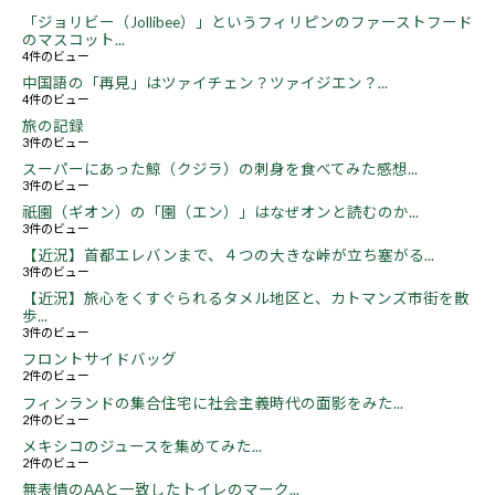
「ジョリビー（Jollibee）」というフィリピンのファーストフード
のマスコット...
4件のビュー
中国語の「再見」はツァイチェン？ツァイジエン？...
4件のビュー
旅の記録
3件のビュー
スーパーにあった鯨（クジラ）の刺身を食べてみた感想...
3件のビュー
祇園（ギオン）の「園（エン）」はなぜオンと読むのか...
3件のビュー
【近況】首都エレバンまで、４つの大きな峠が立ち塞がる...
3件のビュー
【近況】旅心をくすぐられるタメル地区と、カトマンズ市街を散
歩...
3件のビュー
フロントサイドバッグ
2件のビュー
フィンランドの集合住宅に社会主義時代の面影をみた...
2件のビュー
メキシコのジュースを集めてみた...
2件のビュー
無表情のAAと一致したトイレのマーク...