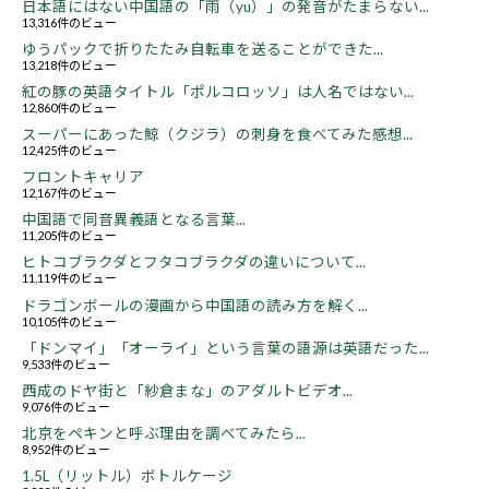
日本語にはない中国語の「雨（yu）」の発音がたまらない...
13,316件のビュー
ゆうパックで折りたたみ自転車を送ることができた...
13,218件のビュー
紅の豚の英語タイトル「ポルコロッソ」は人名ではない...
12,860件のビュー
スーパーにあった鯨（クジラ）の刺身を食べてみた感想...
12,425件のビュー
フロントキャリア
12,167件のビュー
中国語で同音異義語となる言葉...
11,205件のビュー
ヒトコブラクダとフタコブラクダの違いについて...
11,119件のビュー
ドラゴンボールの漫画から中国語の読み方を解く...
10,105件のビュー
「ドンマイ」「オーライ」という言葉の語源は英語だった...
9,533件のビュー
西成のドヤ街と「紗倉まな」のアダルトビデオ...
9,076件のビュー
北京をペキンと呼ぶ理由を調べてみたら...
8,952件のビュー
1.5L（リットル）ボトルケージ