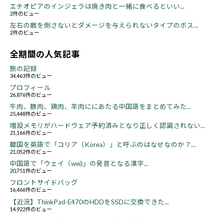
エチオピアのインジェラは焼き肉と一緒に食べるといい...
2件のビュー
左右の敵を倒さないとダメージを与えられないタイプのボス...
2件のビュー
全期間の人気記事
旅の記録
34,463件のビュー
プロフィール
26,876件のビュー
牛肉、豚肉、鶏肉、羊肉ににあたる中国語をまとめてみた...
25,448件のビュー
増設メモリがハードウェア予約済みとなり正しく認識されない...
21,166件のビュー
韓国を英語で「コリア（Korea）」と呼ぶのはなぜなのか？...
21,052件のビュー
中国語で「ウェイ（wei)」の発音となる漢字...
20,751件のビュー
フロントサイドバッグ
16,466件のビュー
【近況】ThinkPad-E470のHDDをSSDに交換できた...
14,922件のビュー