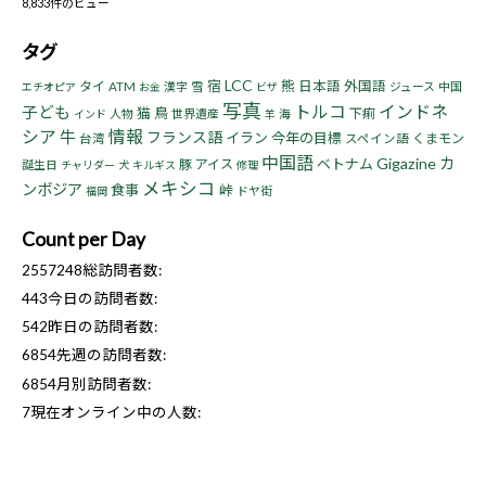
8,833件のビュー
タグ
LCC
宿
熊
タイ
日本語
外国語
ATM
漢字
雪
ジュース
中国
エチオピア
お金
ビザ
写真
トルコ
インドネ
子ども
猫
鳥
下痢
人物
世界遺産
海
インド
羊
シア
情報
牛
フランス語
イラン
今年の目標
くまモン
台湾
スペイン語
中国語
Gigazine
カ
ベトナム
豚
アイス
誕生日
チャリダー
犬
キルギス
修理
メキシコ
ンボジア
食事
峠
ドヤ街
福岡
Count per Day
2557248
総訪問者数:
443
今日の訪問者数:
542
昨日の訪問者数:
6854
先週の訪問者数:
6854
月別訪問者数:
7
現在オンライン中の人数: