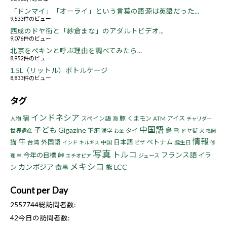
「ドンマイ」「オーライ」という言葉の語源は英語だった...
9,533件のビュー
西成のドヤ街と「紗倉まな」のアダルトビデオ...
9,076件のビュー
北京をペキンと呼ぶ理由を調べてみたら...
8,952件のビュー
1.5L（リットル）ボトルケージ
8,833件のビュー
タグ
インドネシア
宿
豚
くまモン
アイス
人物
スペイン語
海
ATM
チャリダー
中国語
子ども
Gigazine
鳥
下痢
タイ
世界遺産
漢字
雪
ドヤ街
お金
犬
福岡
情報
牛
猫
ベトナム
外国語
日本語
台湾
中国
誕生日
インド
キルギス
ビザ
修
写真
トルコ
フランス語
今年の目標
峠
イラ
ジュース
理
羊
エチオピア
メキシコ
カンボジア
LCC
ン
食事
熊
Count per Day
2557744
総訪問者数:
42
今日の訪問者数: