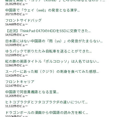
韓国を英語で「コリア（Korea）」と呼ぶのはなぜなのか？...
21,052件のビュー
中国語で「ウェイ（wei)」の発音となる漢字...
20,751件のビュー
フロントサイドバッグ
16,468件のビュー
【近況】ThinkPad-E470のHDDをSSDに交換できた...
14,922件のビュー
日本語にはない中国語の「雨（yu）」の発音がたまらない...
13,318件のビュー
ゆうパックで折りたたみ自転車を送ることができた...
13,218件のビュー
紅の豚の英語タイトル「ポルコロッソ」は人名ではない...
12,861件のビュー
スーパーにあった鯨（クジラ）の刺身を食べてみた感想...
12,426件のビュー
フロントキャリア
12,167件のビュー
中国語で同音異義語となる言葉...
11,205件のビュー
ヒトコブラクダとフタコブラクダの違いについて...
11,122件のビュー
ドラゴンボールの漫画から中国語の読み方を解く...
10,106件のビュー