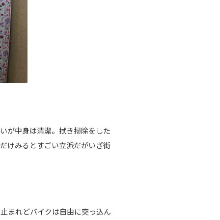
古いが中身は清潔。拭き掃除をした
観だけみるとすごい立派だがいざ街
で止まれどバイクは自由に突っ込ん