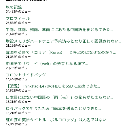
旅の記録
34,463件のビュー
プロフィール
26,876件のビュー
牛肉、豚肉、鶏肉、羊肉ににあたる中国語をまとめてみた...
25,448件のビュー
増設メモリがハードウェア予約済みとなり正しく認識されない...
21,166件のビュー
韓国を英語で「コリア（Korea）」と呼ぶのはなぜなのか？...
21,052件のビュー
中国語で「ウェイ（wei)」の発音となる漢字...
20,751件のビュー
フロントサイドバッグ
16,466件のビュー
【近況】ThinkPad-E470のHDDをSSDに交換できた...
14,922件のビュー
日本語にはない中国語の「雨（yu）」の発音がたまらない...
13,316件のビュー
ゆうパックで折りたたみ自転車を送ることができた...
13,218件のビュー
紅の豚の英語タイトル「ポルコロッソ」は人名ではない...
12,860件のビュー