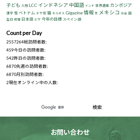
インドネシア
中国語
子ども
LCC
カンボジア
人物
世界遺産
インド
情報
メキシコ
Gigazine
ベトナム
猫
漢字
雪
ドヤ街
誕
キルギス
羊
お金
今年の目標
日本語
生日
スペイン語
修理
ビザ
Count per Day
2557264
総訪問者数:
459
今日の訪問者数:
542
昨日の訪問者数:
6870
先週の訪問者数:
6870
月別訪問者数:
2
現在オンライン中の人数:
お問い合わせ