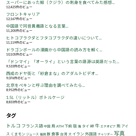
スーパーにあった鯨（クジラ）の刺身を食べてみた感想...
12,425件のビュー
フロントキャリア
12,167件のビュー
中国語で同音異義語となる言葉...
11,205件のビュー
ヒトコブラクダとフタコブラクダの違いについて...
11,119件のビュー
ドラゴンボールの漫画から中国語の読み方を解く...
10,105件のビュー
「ドンマイ」「オーライ」という言葉の語源は英語だった...
9,533件のビュー
西成のドヤ街と「紗倉まな」のアダルトビデオ...
9,076件のビュー
北京をペキンと呼ぶ理由を調べてみたら...
8,952件のビュー
1.5L（リットル）ボトルケージ
8,833件のビュー
タグ
トルコ
牛
フランス語
鳥
宿
峠
熊
下痢
タイ
アイ
中国
ATM
海
エチオピア
写真
食事
イラン
ス
くまモン
豚
外国語
ジュース
台湾
福岡
犬
チャリダー