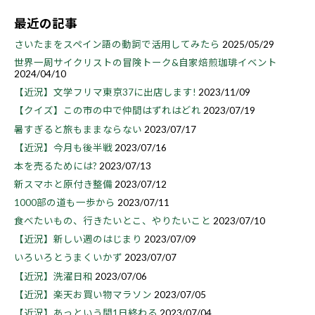
最近の記事
さいたまをスペイン語の動詞で活用してみたら
2025/05/29
世界一周サイクリストの冒険トーク&自家焙煎珈琲イベント
2024/04/10
【近況】文学フリマ東京37に出店します!
2023/11/09
【クイズ】この市の中で仲間はずれはどれ
2023/07/19
暑すぎると旅もままならない
2023/07/17
【近況】今月も後半戦
2023/07/16
本を売るためには?
2023/07/13
新スマホと原付き整備
2023/07/12
1000部の道も一歩から
2023/07/11
食べたいもの、行きたいとこ、やりたいこと
2023/07/10
【近況】新しい週のはじまり
2023/07/09
いろいろとうまくいかず
2023/07/07
【近況】洗濯日和
2023/07/06
【近況】楽天お買い物マラソン
2023/07/05
【近況】あっという間1日終わる
2023/07/04