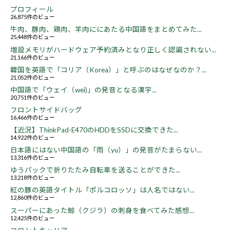
プロフィール
26,875件のビュー
牛肉、豚肉、鶏肉、羊肉ににあたる中国語をまとめてみた...
25,448件のビュー
増設メモリがハードウェア予約済みとなり正しく認識されない...
21,166件のビュー
韓国を英語で「コリア（Korea）」と呼ぶのはなぜなのか？...
21,052件のビュー
中国語で「ウェイ（wei)」の発音となる漢字...
20,751件のビュー
フロントサイドバッグ
16,466件のビュー
【近況】ThinkPad-E470のHDDをSSDに交換できた...
14,922件のビュー
日本語にはない中国語の「雨（yu）」の発音がたまらない...
13,316件のビュー
ゆうパックで折りたたみ自転車を送ることができた...
13,218件のビュー
紅の豚の英語タイトル「ポルコロッソ」は人名ではない...
12,860件のビュー
スーパーにあった鯨（クジラ）の刺身を食べてみた感想...
12,425件のビュー