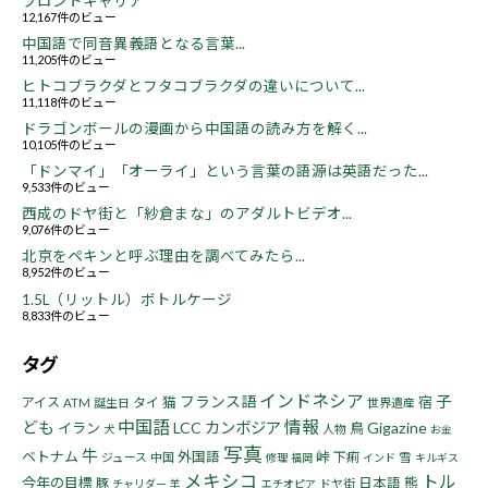
フロントキャリア
12,167件のビュー
中国語で同音異義語となる言葉...
11,205件のビュー
ヒトコブラクダとフタコブラクダの違いについて...
11,118件のビュー
ドラゴンボールの漫画から中国語の読み方を解く...
10,105件のビュー
「ドンマイ」「オーライ」という言葉の語源は英語だった...
9,533件のビュー
西成のドヤ街と「紗倉まな」のアダルトビデオ...
9,076件のビュー
北京をペキンと呼ぶ理由を調べてみたら...
8,952件のビュー
1.5L（リットル）ボトルケージ
8,833件のビュー
タグ
インドネシア
子
フランス語
猫
宿
アイス
タイ
ATM
誕生日
世界遺産
中国語
情報
ども
LCC
カンボジア
Gigazine
イラン
鳥
人物
犬
お金
写真
牛
ベトナム
峠
外国語
下痢
ジュース
中国
雪
修理
福岡
インド
キルギス
メキシコ
トル
今年の目標
熊
豚
日本語
ドヤ街
チャリダー
羊
エチオピア