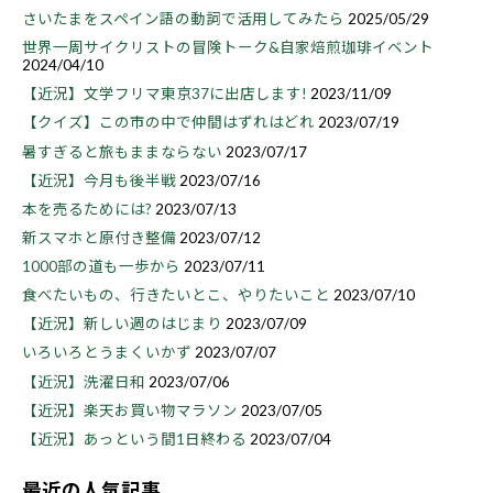
さいたまをスペイン語の動詞で活用してみたら
2025/05/29
世界一周サイクリストの冒険トーク&自家焙煎珈琲イベント
2024/04/10
【近況】文学フリマ東京37に出店します!
2023/11/09
【クイズ】この市の中で仲間はずれはどれ
2023/07/19
暑すぎると旅もままならない
2023/07/17
【近況】今月も後半戦
2023/07/16
本を売るためには?
2023/07/13
新スマホと原付き整備
2023/07/12
1000部の道も一歩から
2023/07/11
食べたいもの、行きたいとこ、やりたいこと
2023/07/10
【近況】新しい週のはじまり
2023/07/09
いろいろとうまくいかず
2023/07/07
【近況】洗濯日和
2023/07/06
【近況】楽天お買い物マラソン
2023/07/05
【近況】あっという間1日終わる
2023/07/04
最近の人気記事