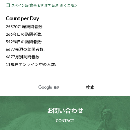
コ
食事
くまモン
スペイン語
漢字
台湾
海
ビザ
Count per Day
2557071
総訪問者数:
266
今日の訪問者数:
542
昨日の訪問者数:
6677
先週の訪問者数:
6677
月別訪問者数:
11
現在オンライン中の人数:
お問い合わせ
CONTACT