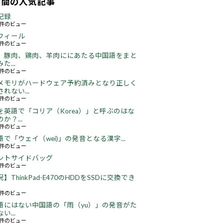
期間の人気記事
記録
54件のビュー
フィール
72件のビュー
、豚肉、鶏肉、羊肉ににあたる中国語をまと
た...
44件のビュー
メモリがハードウェア予約済みとなり正しく
れない...
65件のビュー
を英語で「コリア（Korea）」と呼ぶのはな
か？...
51件のビュー
語で「ウェイ（wei)」の発音となる漢字...
50件のビュー
ントサイドバッグ
64件のビュー
】ThinkPad-E470のHDDをSSDに交換でき
22件のビュー
語にはない中国語の「雨（yu）」の発音がた
い...
16件のビュー