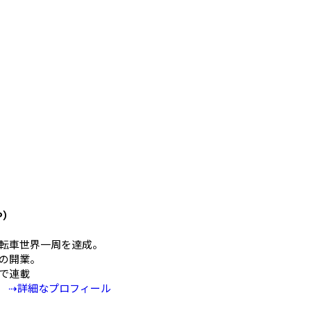
や）
mの自転車世界一周を達成。
の開業。
Eで連載
⇢詳細なプロフィール