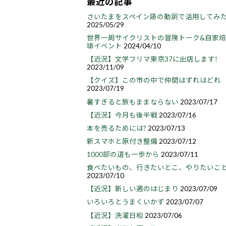
最近の記事
さいたまをスペイン語の動詞で活用してみ
2025/05/29
世界一周サイクリストの冒険トーク&自家
琲イベント
2024/04/10
【近況】文学フリマ東京37に出店します!
2023/11/09
【クイズ】この市の中で仲間はずれはどれ
2023/07/19
暑すぎると旅もままならない
2023/07/17
【近況】今月も後半戦
2023/07/16
本を売るためには?
2023/07/13
新スマホと原付き整備
2023/07/12
1000部の道も一歩から
2023/07/11
食べたいもの、行きたいとこ、やりたいこ
2023/07/10
【近況】新しい週のはじまり
2023/07/09
いろいろとうまくいかず
2023/07/07
【近況】洗濯日和
2023/07/06