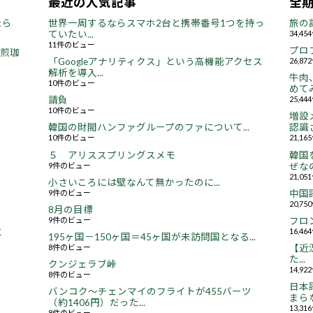
最近の人気記事
全
たら
世界一周するならスマホ2台と携帯番号1つを持っ
旅の
ていたい...
34,4
11件のビュー
プロ
焙煎珈
「Googleアナリティクス」という高機能アクセス
26,8
解析を導入...
牛肉
10件のビュー
めてみ
請負
25,4
10件のビュー
増設
韓国の財閥ハンファグループのファについて...
認識さ
10件のビュー
21,1
５ アリススプリングスメモ
韓国
9件のビュー
ぜなの
21,0
小さいころには壁なんて無かったのに...
9件のビュー
中国
20,7
8月の目標
9件のビュー
フロ
16,4
と
195ヶ国－150ヶ国＝45ヶ国が未訪問国となる...
8件のビュー
【近況
た...
クンジェラブ峠
14,9
8件のビュー
日本
バンコク～チェンマイのフライトが455バーツ
まらな
（約1406円）だった...
13,3
8件のビュー