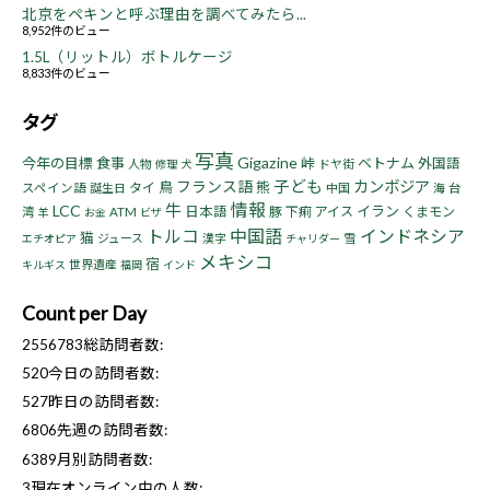
北京をペキンと呼ぶ理由を調べてみたら...
8,952件のビュー
1.5L（リットル）ボトルケージ
8,833件のビュー
タグ
写真
Gigazine
今年の目標
食事
峠
ベトナム
外国語
人物
ドヤ街
修理
犬
子ども
フランス語
カンボジア
鳥
熊
タイ
スペイン語
誕生日
中国
海
台
情報
牛
LCC
イラン
日本語
豚
下痢
アイス
くまモン
湾
ATM
羊
お金
ビザ
トルコ
中国語
インドネシア
猫
ジュース
漢字
雪
エチオピア
チャリダー
メキシコ
宿
世界遺産
キルギス
福岡
インド
Count per Day
2556783
総訪問者数:
520
今日の訪問者数:
527
昨日の訪問者数:
6806
先週の訪問者数:
6389
月別訪問者数:
3
現在オンライン中の人数: