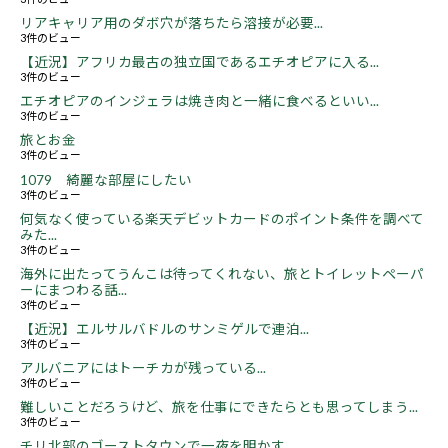
リアキャリア用のダボ穴が落ちたら溶接が必要...
3件のビュー
【近況】アフリカ最古の独立国であるエチオピアに入る...
3件のビュー
エチオピアのインジェラは焼き肉と一緒に食べるといい...
3件のビュー
旅とお金
3件のビュー
1079 綺麗な部屋にしたい
3件のビュー
何気なく使っている楽天デビットカードのポイント条件を調べて
みた...
3件のビュー
海外に出たってうんこは待ってくれない、旅とトイレットペーパ
ーにまつわる話...
3件のビュー
【近況】エルサルバドルのサンミゲルで連泊...
3件のビュー
アルバニアにはトーチカが残っている...
3件のビュー
難しいことだろうけど、旅を仕事にできたらとも思ってしまう...
3件のビュー
チリ北部のゴーストタウンで一夜を明かす...