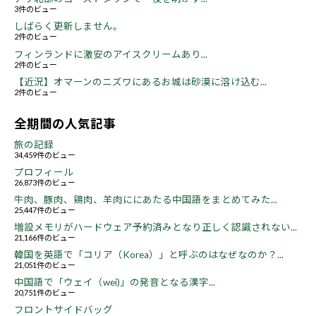
3件のビュー
しばらく更新しません。
2件のビュー
フィンランドに激安のアイスクリームあり...
2件のビュー
【近況】オマーンのニズワにあるお城は砂漠に溶け込む...
2件のビュー
全期間の人気記事
旅の記録
34,459件のビュー
プロフィール
26,873件のビュー
牛肉、豚肉、鶏肉、羊肉ににあたる中国語をまとめてみた...
25,447件のビュー
増設メモリがハードウェア予約済みとなり正しく認識されない...
21,166件のビュー
韓国を英語で「コリア（Korea）」と呼ぶのはなぜなのか？...
21,051件のビュー
中国語で「ウェイ（wei)」の発音となる漢字...
20,751件のビュー
フロントサイドバッグ