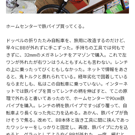
ホームセンターで鉄パイプ買ってくる。
ドッペルの折りたたみ自転車を、旅用に改造するのだけど、
早々にBBが外れずに手こずった。手持ちの工具では何もで
きずに、32mmのメガネレンチをアマゾンで購入。これで左
ワンが外れたが右ワンはうんともすんとも言わない。レンチ
の上に乗ったってびくともしなかった。ネットで情報をあさ
ると、鬼トルクと畏れられている。経年劣化で固着している
ならまだしも、私はこの自転車に乗っていない。インターネ
ットでは鉄パイプを買ってレンチの柄を伸ばすと、てこの原
理で外れると書いてあったので、ホームセンターで90cm鉄
パイプを購入。レンチの柄を鉄パイプですっぽり覆って、自
転車より長くなった先に力を込める。あかん、鉄パイプが負
けそうで焦る。改めて、BB本体と抜き工具に間に挟んであっ
たワッシャーをしっかりと固定し、再度、鉄パイプに力を込
めると、グラっとしてようやくBBが外れた。一度、緩むと