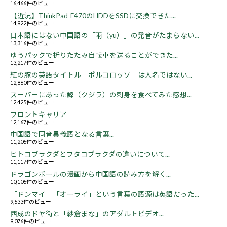
16,466件のビュー
【近況】ThinkPad-E470のHDDをSSDに交換できた...
14,922件のビュー
日本語にはない中国語の「雨（yu）」の発音がたまらない...
13,316件のビュー
ゆうパックで折りたたみ自転車を送ることができた...
13,217件のビュー
紅の豚の英語タイトル「ポルコロッソ」は人名ではない...
12,860件のビュー
スーパーにあった鯨（クジラ）の刺身を食べてみた感想...
12,425件のビュー
フロントキャリア
12,167件のビュー
中国語で同音異義語となる言葉...
11,205件のビュー
ヒトコブラクダとフタコブラクダの違いについて...
11,117件のビュー
ドラゴンボールの漫画から中国語の読み方を解く...
10,105件のビュー
「ドンマイ」「オーライ」という言葉の語源は英語だった...
9,533件のビュー
西成のドヤ街と「紗倉まな」のアダルトビデオ...
9,076件のビュー