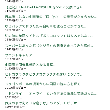
16,466件のビュー
【近況】ThinkPad-E470のHDDをSSDに交換できた...
14,922件のビュー
日本語にはない中国語の「雨（yu）」の発音がたまらない...
13,316件のビュー
ゆうパックで折りたたみ自転車を送ることができた...
13,217件のビュー
紅の豚の英語タイトル「ポルコロッソ」は人名ではない...
12,860件のビュー
スーパーにあった鯨（クジラ）の刺身を食べてみた感想...
12,425件のビュー
フロントキャリア
12,167件のビュー
中国語で同音異義語となる言葉...
11,205件のビュー
ヒトコブラクダとフタコブラクダの違いについて...
11,117件のビュー
ドラゴンボールの漫画から中国語の読み方を解く...
10,105件のビュー
「ドンマイ」「オーライ」という言葉の語源は英語だった...
9,533件のビュー
西成のドヤ街と「紗倉まな」のアダルトビデオ...
9,076件のビュー