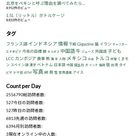
北京をペキンと呼ぶ理由を調べてみたら...
8,952件のビュー
1.5L（リットル）ボトルケージ
8,833件のビュー
タグ
インドネシア
情報
フランス語
Gigazine
猫
イラン
下痢
チャリダー
中国語
牛
子ども
今年の目標
豚
外国語
ジュース
エチオピア
キルギス
メキシコ
トルコ
LCC
カンボジア
食事
熊
くまモ
海
人物
羊
お金
修理
ベトナム
宿
ン
日本語
タイ
スペイン語
漢字
中国
誕生日
台湾
犬
インド
福岡
写真
峠
鳥
アイス
ドヤ街
ATM
雪
世界遺産
ビザ
Count per Day
2556790
総訪問者数:
527
今日の訪問者数:
527
昨日の訪問者数:
6813
先週の訪問者数:
6396
月別訪問者数:
3
現在オンライン中の人数: