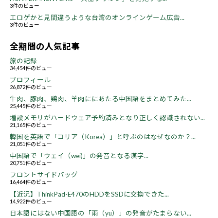
3件のビュー
エロゲかと見間違うような台湾のオンラインゲーム広告...
3件のビュー
全期間の人気記事
旅の記録
34,454件のビュー
プロフィール
26,872件のビュー
牛肉、豚肉、鶏肉、羊肉ににあたる中国語をまとめてみた...
25,445件のビュー
増設メモリがハードウェア予約済みとなり正しく認識されない...
21,165件のビュー
韓国を英語で「コリア（Korea）」と呼ぶのはなぜなのか？...
21,051件のビュー
中国語で「ウェイ（wei)」の発音となる漢字...
20,751件のビュー
フロントサイドバッグ
16,464件のビュー
【近況】ThinkPad-E470のHDDをSSDに交換できた...
14,922件のビュー
日本語にはない中国語の「雨（yu）」の発音がたまらない...