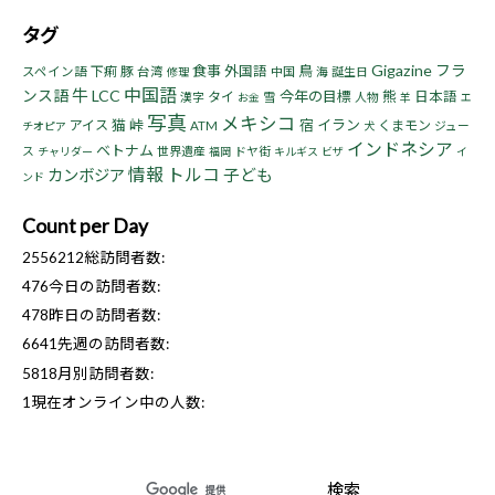
タグ
Gigazine
フラ
食事
鳥
下痢
豚
外国語
スペイン語
台湾
中国
海
誕生日
修理
中国語
牛
ンス語
LCC
今年の目標
熊
タイ
日本語
漢字
雪
人物
お金
羊
エ
写真
メキシコ
猫
峠
宿
イラン
アイス
くまモン
ATM
ジュー
チオピア
犬
インドネシア
ベトナム
ス
世界遺産
ドヤ街
チャリダー
福岡
キルギス
ビザ
イ
情報
トルコ
子ども
カンボジア
ンド
Count per Day
2556212
総訪問者数:
476
今日の訪問者数:
478
昨日の訪問者数:
6641
先週の訪問者数:
5818
月別訪問者数:
1
現在オンライン中の人数: