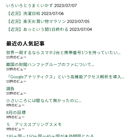
いろいろとうまくいかず
2023/07/07
【近況】洗濯日和
2023/07/06
【近況】楽天お買い物マラソン
2023/07/05
【近況】あっという間1日終わる
2023/07/04
最近の人気記事
世界一周するならスマホ2台と携帯番号1つを持っていたい...
11件のビュー
韓国の財閥ハンファグループのファについて...
10件のビュー
「Googleアナリティクス」という高機能アクセス解析を導入...
10件のビュー
請負
10件のビュー
小さいころには壁なんて無かったのに...
9件のビュー
8月の目標
9件のビュー
５ アリススプリングスメモ
9件のビュー
195ヶ国－150ヶ国＝45ヶ国が未訪問国となる...