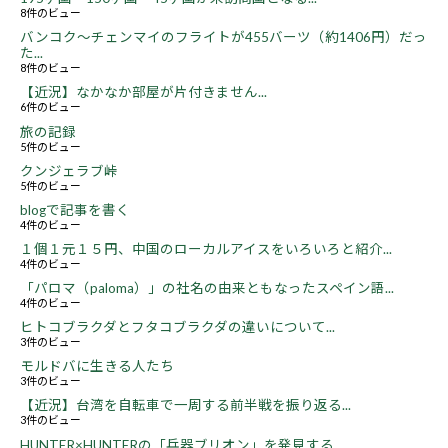
8件のビュー
バンコク～チェンマイのフライトが455バーツ（約1406円）だっ
た...
8件のビュー
【近況】なかなか部屋が片付きません...
6件のビュー
旅の記録
5件のビュー
クンジェラブ峠
5件のビュー
blogで記事を書く
4件のビュー
１個１元１５円、中国のローカルアイスをいろいろと紹介...
4件のビュー
「パロマ（paloma）」の社名の由来ともなったスペイン語...
4件のビュー
ヒトコブラクダとフタコブラクダの違いについて...
3件のビュー
モルドバに生きる人たち
3件のビュー
【近況】台湾を自転車で一周する前半戦を振り返る...
3件のビュー
HUNTER×HUNTERの「兵器ブリオン」を発見する...