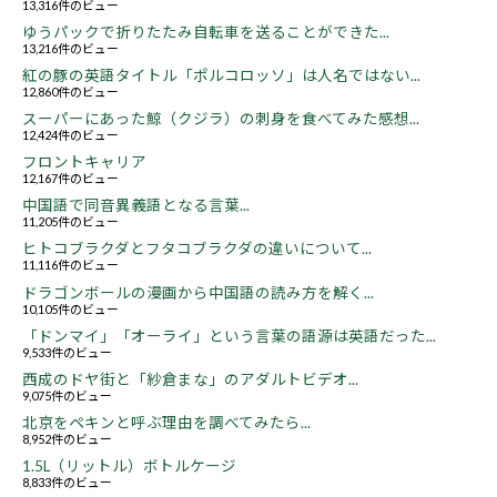
13,316件のビュー
ゆうパックで折りたたみ自転車を送ることができた...
13,216件のビュー
紅の豚の英語タイトル「ポルコロッソ」は人名ではない...
12,860件のビュー
スーパーにあった鯨（クジラ）の刺身を食べてみた感想...
12,424件のビュー
フロントキャリア
12,167件のビュー
中国語で同音異義語となる言葉...
11,205件のビュー
ヒトコブラクダとフタコブラクダの違いについて...
11,116件のビュー
ドラゴンボールの漫画から中国語の読み方を解く...
10,105件のビュー
「ドンマイ」「オーライ」という言葉の語源は英語だった...
9,533件のビュー
西成のドヤ街と「紗倉まな」のアダルトビデオ...
9,075件のビュー
北京をペキンと呼ぶ理由を調べてみたら...
8,952件のビュー
1.5L（リットル）ボトルケージ
8,833件のビュー