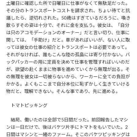
土曜日に確認した所で日曜日に仕事がなくて無駄足だった。
その分のトランスポートコストを請求され、ちょい待てと抗
議したら、逆切れされた。50歳はすぎているだろうに、喚き
散らすその姿は十分で、それに金を支払う。彼女は、「自分
は只のアコモデーションのオーナー」だと言い切り、仕事に
関しては、「手助け」だと。車があればいいが、ない人に取
っては彼女の仕事の紹介とトランスポートは必要であって。
それがなければ、誰もこんな陸の孤島には寄り付かない。バ
ックパッカーの用に定員を決めて仕事を管理すればいいのだ
が、欲望の赴くままに物事を進めていくから無理が出る。そ
の無理を彼女は一切被らないから、ワーカーに全ての負担が
かかる。よくもここまで自分本位に恥ずかしく生きていける
物だと、理解できない。そんな事であり、先に進める。
トマトピッキング
結局、働いたのは全部で5日間だった。前回報告したマシ
ンは一日だけで、後はバケツ片手にトマトをもいでいた。2
日間はマシンと一緒のファーム。そこのバケツピッキングは