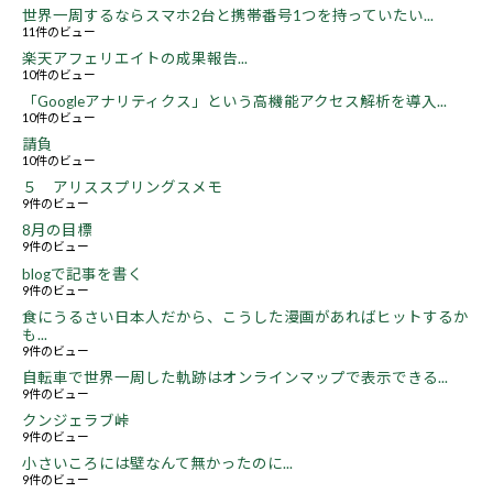
世界一周するならスマホ2台と携帯番号1つを持っていたい...
11件のビュー
楽天アフェリエイトの成果報告...
10件のビュー
「Googleアナリティクス」という高機能アクセス解析を導入...
10件のビュー
請負
10件のビュー
５ アリススプリングスメモ
9件のビュー
8月の目標
9件のビュー
blogで記事を書く
9件のビュー
食にうるさい日本人だから、こうした漫画があればヒットするか
も...
9件のビュー
自転車で世界一周した軌跡はオンラインマップで表示できる...
9件のビュー
クンジェラブ峠
9件のビュー
小さいころには壁なんて無かったのに...
9件のビュー