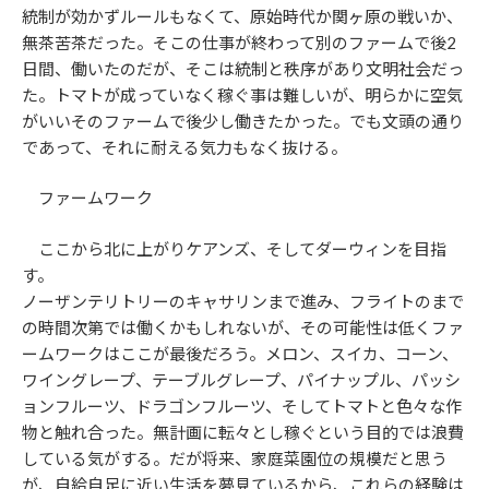
統制が効かずルールもなくて、原始時代か関ヶ原の戦いか、
無茶苦茶だった。そこの仕事が終わって別のファームで後2
日間、働いたのだが、そこは統制と秩序があり文明社会だっ
た。トマトが成っていなく稼ぐ事は難しいが、明らかに空気
がいいそのファームで後少し働きたかった。でも文頭の通り
であって、それに耐える気力もなく抜ける。
ファームワーク
ここから北に上がりケアンズ、そしてダーウィンを目指
す。
ノーザンテリトリーのキャサリンまで進み、フライトのまで
の時間次第では働くかもしれないが、その可能性は低くファ
ームワークはここが最後だろう。メロン、スイカ、コーン、
ワイングレープ、テーブルグレープ、パイナップル、パッシ
ョンフルーツ、ドラゴンフルーツ、そしてトマトと色々な作
物と触れ合った。無計画に転々とし稼ぐという目的では浪費
している気がする。だが将来、家庭菜園位の規模だと思う
が、自給自足に近い生活を夢見ているから、これらの経験は