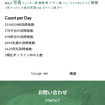
写真
情報
峠
食事
熊
イラン
豚
誕生日
ジュース
チャリダー
エチオピア
ビザ
日本語
タイ
人物
海
スペイン語
キルギス
犬
お金
Count per Day
2556014
総訪問者数:
278
今日の訪問者数:
478
昨日の訪問者数:
6443
先週の訪問者数:
5620
月別訪問者数:
3
現在オンライン中の人数:
お問い合わせ
CONTACT