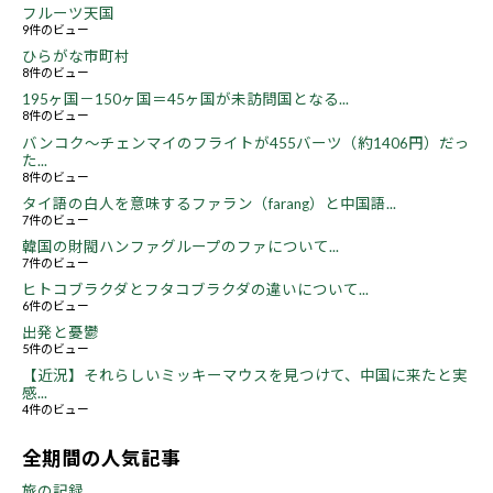
フルーツ天国
9件のビュー
ひらがな市町村
8件のビュー
195ヶ国－150ヶ国＝45ヶ国が未訪問国となる...
8件のビュー
バンコク～チェンマイのフライトが455バーツ（約1406円）だっ
た...
8件のビュー
タイ語の白人を意味するファラン（farang）と中国語...
7件のビュー
韓国の財閥ハンファグループのファについて...
7件のビュー
ヒトコブラクダとフタコブラクダの違いについて...
6件のビュー
出発と憂鬱
5件のビュー
【近況】それらしいミッキーマウスを見つけて、中国に来たと実
感...
4件のビュー
全期間の人気記事
旅の記録