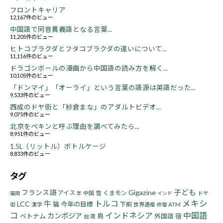
フロントキャリア
12,167件のビュー
中国語で同音異義語となる言葉...
11,205件のビュー
ヒトコブラクダとフタコブラクダの違いについて...
11,116件のビュー
ドラゴンボールの漫画から中国語の読み方を解く...
10,105件のビュー
「ドンマイ」「オーライ」という言葉の語源は英語だった...
9,533件のビュー
西成のドヤ街と「紗倉まな」のアダルトビデオ...
9,075件のビュー
北京をペキンと呼ぶ理由を調べてみたら...
8,951件のビュー
1.5L（リットル）ボトルケージ
8,833件のビュー
タグ
子ども
フランス語
Gigazine
アイス
くまモン
中国
雪
ドヤ
福岡
羊
インド
トルコ
メキシ
牛
LCC
猫
今年の目標
下痢
街
漢字
世界遺産
ATM
修理
コ
インドネシア
中国語
カンボジア
ベトナム
鳥
宿
外国語
台湾