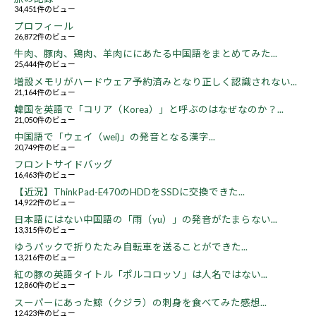
34,451件のビュー
プロフィール
26,872件のビュー
牛肉、豚肉、鶏肉、羊肉ににあたる中国語をまとめてみた...
25,444件のビュー
増設メモリがハードウェア予約済みとなり正しく認識されない...
21,164件のビュー
韓国を英語で「コリア（Korea）」と呼ぶのはなぜなのか？...
21,050件のビュー
中国語で「ウェイ（wei)」の発音となる漢字...
20,749件のビュー
フロントサイドバッグ
16,463件のビュー
【近況】ThinkPad-E470のHDDをSSDに交換できた...
14,922件のビュー
日本語にはない中国語の「雨（yu）」の発音がたまらない...
13,315件のビュー
ゆうパックで折りたたみ自転車を送ることができた...
13,216件のビュー
紅の豚の英語タイトル「ポルコロッソ」は人名ではない...
12,860件のビュー
スーパーにあった鯨（クジラ）の刺身を食べてみた感想...
12,423件のビュー