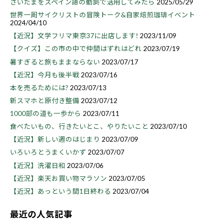
さいたまをスペイン語の動詞で活用してみたら
2025/05/29
世界一周サイクリストの冒険トーク&自家焙煎珈琲イベント
2024/04/10
【近況】文学フリマ東京37に出店します!
2023/11/09
【クイズ】この市の中で仲間はずれはどれ
2023/07/19
暑すぎると旅もままならない
2023/07/17
【近況】今月も後半戦
2023/07/16
本を売るためには?
2023/07/13
新スマホと原付き整備
2023/07/12
1000部の道も一歩から
2023/07/11
食べたいもの、行きたいとこ、やりたいこと
2023/07/10
【近況】新しい週のはじまり
2023/07/09
いろいろとうまくいかず
2023/07/07
【近況】洗濯日和
2023/07/06
【近況】楽天お買い物マラソン
2023/07/05
【近況】あっという間1日終わる
2023/07/04
最近の人気記事