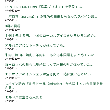
4件のビュー
HUNTER×HUNTERの「兵器ブリオン」を発見する...
4件のビュー
「パロマ（paloma）」の社名の由来ともなったスペイン語...
4件のビュー
8月の目標
3件のビュー
１個１元１５円、中国のローカルアイスをいろいろと紹介...
3件のビュー
アルバニアにはトーチカが残っている...
3件のビュー
牛肉、豚肉、鶏肉、羊肉ににあたる中国語をまとめてみた...
3件のビュー
ヨーロッパの教会は場所によって屋根の形が違っていた...
3件のビュー
エチオピアのインジェラは焼き肉と一緒に食べるといい...
3件のビュー
スペイン語の「ミラドール（mirador)」から殺すという言葉を覚
える...
3件のビュー
モルドバに生きる人たち
3件のビュー