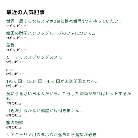
最近の人気記事
世界一周するならスマホ2台と携帯番号1つを持っていたい...
11件のビュー
韓国の財閥ハンファグループのファについて...
10件のビュー
請負
10件のビュー
５ アリススプリングスメモ
9件のビュー
mail
8件のビュー
195ヶ国－150ヶ国＝45ヶ国が未訪問国となる...
8件のビュー
食にうるさい日本人だから、こうした漫画があればヒットするか
も...
7件のビュー
【近況】なかなか部屋が片付きません...
6件のビュー
旅の記録
6件のビュー
リアキャリア用のダボ穴が落ちたら溶接が必要...