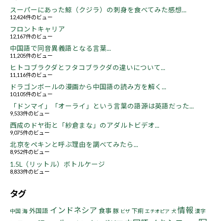
スーパーにあった鯨（クジラ）の刺身を食べてみた感想...
12,424件のビュー
フロントキャリア
12,167件のビュー
中国語で同音異義語となる言葉...
11,205件のビュー
ヒトコブラクダとフタコブラクダの違いについて...
11,116件のビュー
ドラゴンボールの漫画から中国語の読み方を解く...
10,105件のビュー
「ドンマイ」「オーライ」という言葉の語源は英語だった...
9,533件のビュー
西成のドヤ街と「紗倉まな」のアダルトビデオ...
9,075件のビュー
北京をペキンと呼ぶ理由を調べてみたら...
8,952件のビュー
1.5L（リットル）ボトルケージ
8,833件のビュー
タグ
インドネシア
情報
食事
外国語
豚
下痢
中国
海
漢字
ビザ
エチオピア
犬