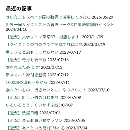
最近の記事
さいたまをスペイン語の動詞で活用してみたら
2025/05/29
世界一周サイクリストの冒険トーク&自家焙煎珈琲イベント
2024/04/10
【近況】文学フリマ東京37に出店します!
2023/11/09
【クイズ】この市の中で仲間はずれはどれ
2023/07/19
暑すぎると旅もままならない
2023/07/17
【近況】今月も後半戦
2023/07/16
本を売るためには?
2023/07/13
新スマホと原付き整備
2023/07/12
1000部の道も一歩から
2023/07/11
食べたいもの、行きたいとこ、やりたいこと
2023/07/10
【近況】新しい週のはじまり
2023/07/09
いろいろとうまくいかず
2023/07/07
【近況】洗濯日和
2023/07/06
【近況】楽天お買い物マラソン
2023/07/05
【近況】あっという間1日終わる
2023/07/04