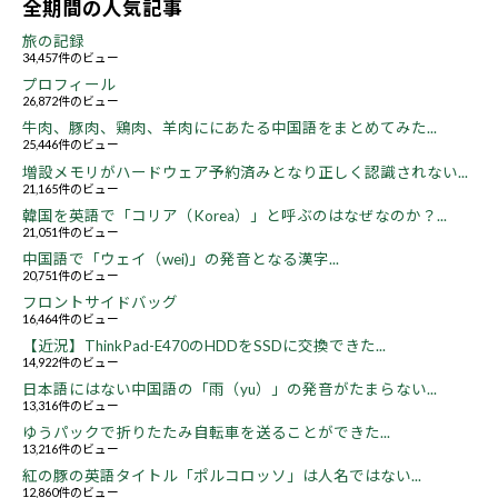
全期間の人気記事
旅の記録
34,457件のビュー
プロフィール
26,872件のビュー
牛肉、豚肉、鶏肉、羊肉ににあたる中国語をまとめてみた...
25,446件のビュー
増設メモリがハードウェア予約済みとなり正しく認識されない...
21,165件のビュー
韓国を英語で「コリア（Korea）」と呼ぶのはなぜなのか？...
21,051件のビュー
中国語で「ウェイ（wei)」の発音となる漢字...
20,751件のビュー
フロントサイドバッグ
16,464件のビュー
【近況】ThinkPad-E470のHDDをSSDに交換できた...
14,922件のビュー
日本語にはない中国語の「雨（yu）」の発音がたまらない...
13,316件のビュー
ゆうパックで折りたたみ自転車を送ることができた...
13,216件のビュー
紅の豚の英語タイトル「ポルコロッソ」は人名ではない...
12,860件のビュー