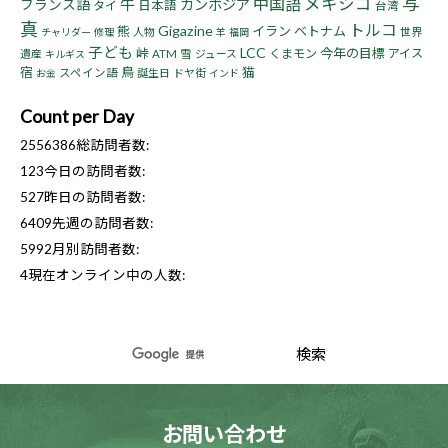
写
中国語
メキシコ
牛
フランス語
カンボジア
タイ
日本語
台湾
真
トルコ
Gigazine
熊
イラン
ベトナム
人物
世界
チャリダー
修理
羊
福岡
子ども
LCC
峠
今年の目標
くまモン
アイス
遺産
ATM
雪
ジュース
キルギス
宿
鳥
猫
スペイン語
誕生日
ドヤ街
お金
インド
Count per Day
2556386
総訪問者数:
123
今日の訪問者数:
527
昨日の訪問者数:
6409
先週の訪問者数:
5992
月別訪問者数:
4
現在オンライン中の人数:
お問い合わせ